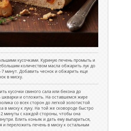
ольшими кусочками. Куриную печень промыть и
небольшим количеством масла обжарить лук до
-7 минут. Добавить чеснок и обжарить еще
ок в миску.
ть кусочки свиного сала или бекона до
ь шкварки и отложить. На оставшемся жире
олика со всех сторон до легкой золотистой
а в миску к луку. На той же сковороде быстро
-2 минуты с каждой стороны, чтобы она
внутри. Влить коньяк и дать ему выпариться,
ня и переложить печень в миску к остальным