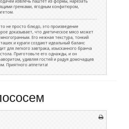
подачей извлечь паштет из формы, нарезать
тящими гренками, ягодным конфитюром,
гетом.
это не просто блюдо, это произведение
орое доказывает, что диетическое мясо может
многогранным. Его нежная текстура, тонкий
сташек и кураги создают идеальный баланс
дит для легкого завтрака, изысканного бранча
 стола. Приготовьте его однажды, и он
аворитом, удивляя гостей и радуя домочадцев
м. Приятного аппетита!
лососем