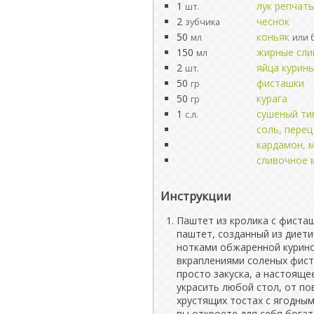
1
лук репчат
шт.
2
чеснок
зубчика
50
коньяк
мл
или 
150
жирные сли
мл
2
яйца курин
шт.
50
фисташки
гр
50
курага
гр
1
сушеный ти
с.л.
соль, перец
кардамон, 
сливочное 
Инструкции
Паштет из кролика с фисташ
паштет, созданный из диет
нотками обжаренной курино
вкраплениями соленых фист
просто закуска, а настоящ
украсить любой стол, от по
хрустящих тостах с ягодны
вы откроете для себя богат