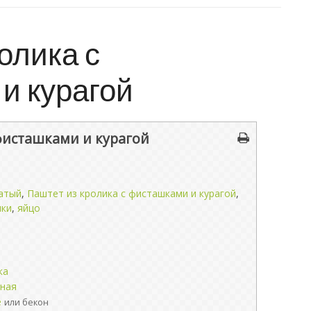
олика с
и курагой
фисташками и курагой
чатый
,
Паштет из кролика с фисташками и курагой
,
ки
,
яйцо
ка
иная
е
или бекон