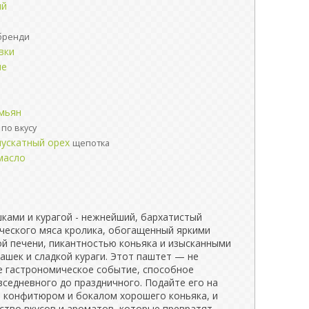
ый
бренди
вки
ые
мьян
по вкусу
мускатный орех
щепотка
масло
ками и курагой - нежнейший, бархатистый
ического мяса кролика, обогащенный яркими
й печени, пикантностью коньяка и изысканными
ашек и сладкой кураги. Этот паштет — не
ее гастрономическое событие, способное
вседневного до праздничного. Подайте его на
м конфитюром и бокалом хорошего коньяка, и
ство вкусов и ароматов, которые превратят