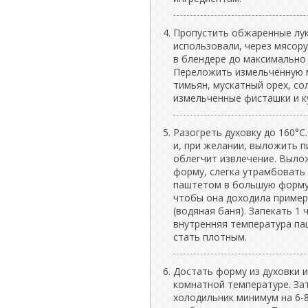
Пропустить обжаренные лук,
использовали, через мясор
в блендере до максимально
Переложить измельчённую м
тимьян, мускатный орех, со
измельченные фисташки и ку
Разогреть духовку до 160°
и, при желании, выложить п
облегчит извлечение. Выло
форму, слегка утрамбовать
паштетом в большую форму д
чтобы она доходила пример
(водяная баня). Запекать 1 ч
внутренняя температура па
стать плотным.
Достать форму из духовки 
комнатной температуре. За
холодильник минимум на 6-8