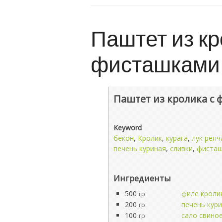
Паштет из кр
фисташками 
Паштет из кролика с 
Keyword
бекон
,
Кролик
,
курага
,
лук реп
печень куриная
,
сливки
,
фисташ
Ингредиенты
500
филе кроли
гр
200
печень кур
гр
100
сало свино
гр