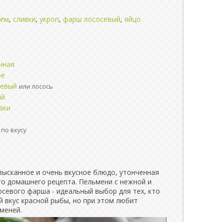
сем
,
сливки
,
укроп
,
фарш лососевый
,
яйцо
чная
ое
севый
или лосось
ый
вки
по вкусу
зысканное и очень вкусное блюдо, утонченная
го домашнего рецепта. Пельмени с нежной и
севого фарша - идеальный выбор для тех, кто
й вкус красной рыбы, но при этом любит
меней.