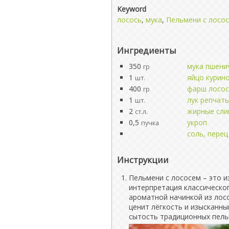
Keyword
лосось
,
мука
,
Пельмени с лосо
Ингредиенты
350
мука пшени
гр
1
яйцо курин
шт.
400
фарш лосо
гр
1
лук репчат
шт.
2
жирные сли
ст.л.
0,5
укроп
пучка
соль, перец
Инструкции
Пельмени с лососем – это и
интерпретация классическо
ароматной начинкой из лосо
ценит лёгкость и изысканны
сытость традиционных пель