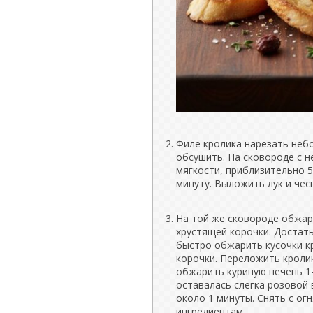
Филе кролика нарезать неб
обсушить. На сковороде с 
мягкости, приблизительно 5
минуту. Выложить лук и чесн
На той же сковороде обжари
хрустящей корочки. Достат
быстро обжарить кусочки кр
корочки. Переложить кролик
обжарить куриную печень 1
оставалась слегка розовой 
около 1 минуты. Снять с ог
ингредиентам.