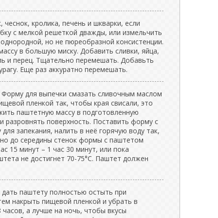
 чеснок, кролика, печень и шкварки, если
убку с мелкой решеткой дважды, или измельчить
 однородной, но не пюреобразной консистенции.
ассу в большую миску. Добавить сливки, яйца,
ль и перец. Тщательно перемешать. Добавьть
рагу. Еще раз аккуратно перемешать.
C. Форму для выпечки смазать сливочным маслом
ищевой пленкой так, чтобы края свисали, это
жить паштетную массу в подготовленную
 и разровнять поверхность. Поставить форму с
ля запекания, налить в неё горячую воду так,
но до середины стенок формы с паштетом
ас 15 минут – 1 час 30 минут, или пока
штета не достигнет 70-75°C. Паштет должен
и дать паштету полностью остыть при
тем накрыть пищевой пленкой и убрать в
 часов, а лучше на ночь, чтобы вкусы