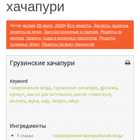
хачапури
Автор
recipes
29 июля, 2025
в
Все рецепты
,
Десерты, выпечка,
рецепты из муки
,
Закуски:холодные и горячие
,
Рецепты из
молока, творога, сыра и молочных продуктов
,
Рецепты
основных блюд
,
Рецепты по виду продуктов
Грузинские хачапури
Keyword
газированная вода
,
Грузинские хачапури
,
дрожжи
,
кунжут
,
масло растительное
,
масло сливочное
,
молоко
,
мука
,
сыр
,
творог
,
яйцо
Ингредиенты
1
газированная минеральная вода
стакан