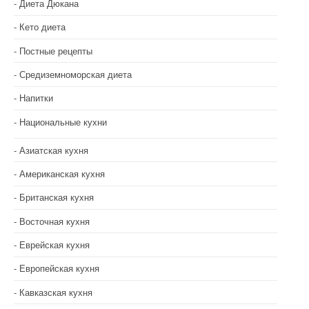
п
Диета Дюкана
и
Кето диета
с
Постные рецепты
Средиземноморская диета
я
Напитки
м
Национальные кухни
Азиатская кухня
Американская кухня
Британская кухня
Восточная кухня
Еврейская кухня
Европейская кухня
Кавказская кухня