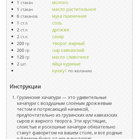
1
молоко
стакан
1
масло растительное
стакан
6
мука пшеничная
стаканов
1
соль
ст.л.
2
дрожжи
ст.л.
2
сахар
ст.л.
200
творог жирный
гр
200
сыр кавказский
гр
120
масло сливочное
гр
2
яйца куриные
шт.
кунжут
по желанию
Инструкции
Грузинские хачапури — это удивительные
хачапури с воздушным слоёным дрожжевым
тестом и потрясающей начинкой,
предпочтительно из грузинских или кавказских
сыров и жирного творога. Эти хрустящие,
слоистые и роскошные хачапури обязательно
станут фаворитом на вашем столе, и все родные
и близкие будут от них в восторге!