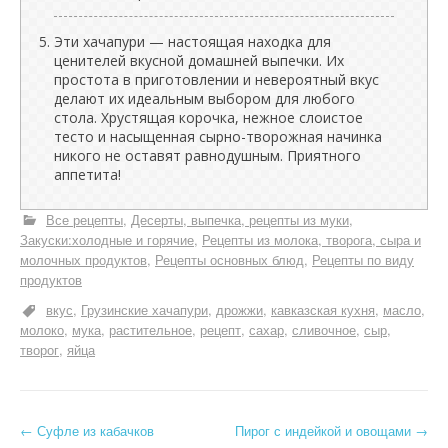
Эти хачапури — настоящая находка для
ценителей вкусной домашней выпечки. Их
простота в приготовлении и невероятный вкус
делают их идеальным выбором для любого
стола. Хрустящая корочка, нежное слоистое
тесто и насыщенная сырно-творожная начинка
никого не оставят равнодушным. Приятного
аппетита!
Все рецепты
Десерты, выпечка, рецепты из муки
Закуски:холодные и горячие
Рецепты из молока, творога, сыра и
молочных продуктов
Рецепты основных блюд
Рецепты по виду
продуктов
вкус
Грузинские хачапури
дрожжи
кавказская кухня
масло
молоко
мука
растительное
рецепт
сахар
сливочное
сыр
творог
яйца
Н
←
Суфле из кабачков
Пирог с индейкой и овощами
→