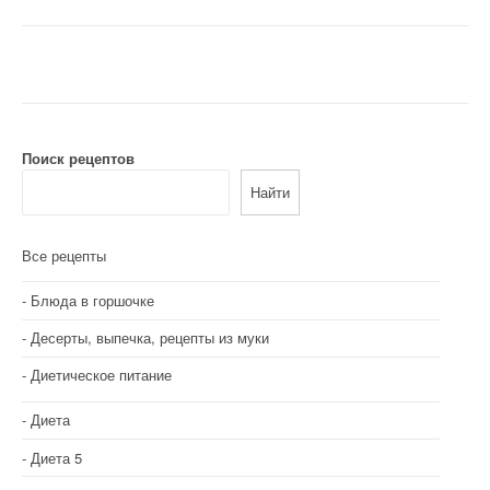
а
в
и
г
Поиск рецептов
а
Найти
ц
и
Все рецепты
я
Блюда в горшочке
п
Десерты, выпечка, рецепты из муки
о
Диетическое питание
з
Диета
а
Диета 5