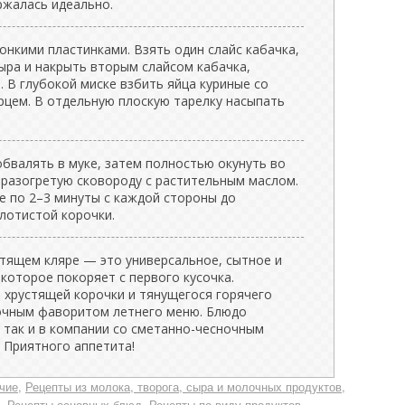
ржалась идеально.
нкими пластинками. Взять один слайс кабачка,
ыра и накрыть вторым слайсом кабачка,
 В глубокой миске взбить яйца куриные со
рцем. В отдельную плоскую тарелку насыпать
бвалять в муке, затем полностью окунуть во
 разогретую сковороду с растительным маслом.
е по 2–3 минуты с каждой стороны до
лотистой корочки.
стящем кляре — это универсальное, сытное и
которое покоряет с первого кусочка.
 хрустящей корочки и тянущегося горячего
очным фаворитом летнего меню. Блюдо
, так и в компании со сметанно-чесночным
 Приятного аппетита!
чие
Рецепты из молока, творога, сыра и молочных продуктов
Рецепты основных блюд
Рецепты по виду продуктов