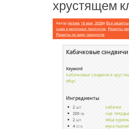
хрустящем к
Автор
recipes
16 мая, 2026
в
Все рецепты
сыра и молочных продуктов
,
Рецепты ов
Рецепты по виду продуктов
Кабачковые сэндвичи 
Keyword
Кабачковые сэндвичи в хрустя
яйцо
Ингредиенты
2
кабачки
шт.
200
сыр тверды
гр
2
яйца курин
шт.
4
мука пшени
ст.л.