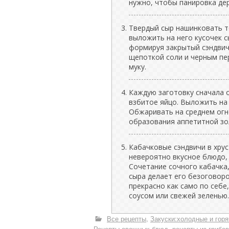
нужно, чтобы панировка де
Твердый сыр нашинковать то
выложить на него кусочек с
формируя закрытый сэндвич.
щепоткой соли и черным пе
муку.
Каждую заготовку сначала о
взбитое яйцо. Выложить на
Обжаривать на среднем огн
образования аппетитной зо
Кабачковые сэндвичи в хру
невероятно вкусное блюдо, 
Сочетание сочного кабачка,
сыра делает его безоговор
прекрасно как само по себе
соусом или свежей зеленью.
Все рецепты
Закуски:холодные и горя
Рецепты овощных блюд, рецепты из грибов