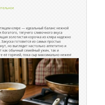
ительное
стящем кляре — идеальный баланс нежной
 богатого, тягучего сливочного вкуса
тящая золотистая корочка из кляра надежно
. Закуска готовится из самых простых
инут, но выглядит настолько аппетитно и
ит как обычный семейный ужин, так и
е её горячей, пока сыр максимально нежен!