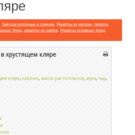
ляре
,
Закуски:холодные и горячие
,
Рецепты из молока, творога,
ощных блюд, рецепты из грибов
,
Рецепты основных блюд
,
в хрустящем кляре
щем кляре
,
кабачок
,
масло растительное
,
мука
,
сыр
,
й
ые
чная