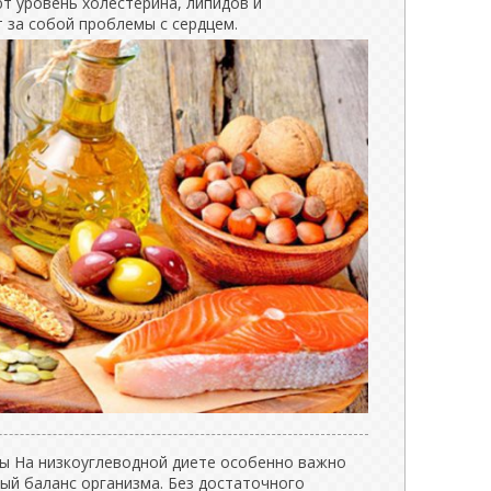
 уровень холестерина, липидов и
т за собой проблемы с сердцем.
ы На низкоуглеводной диете особенно важно
ый баланс организма. Без достаточного