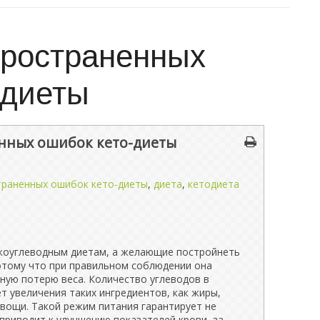
пространенных
-диеты
енных ошибок кето-диеты
траненных ошибок кето-диеты
,
диета
,
кетодиета
зкоуглеводным диетам, а желающие постройнеть
отому что при правильном соблюдении она
ную потерю веса. Количество углеводов в
т увеличения таких ингредиентов, как жиры,
овощи. Такой режим питания гарантирует не
 приводит к улучшению показателей крови, за