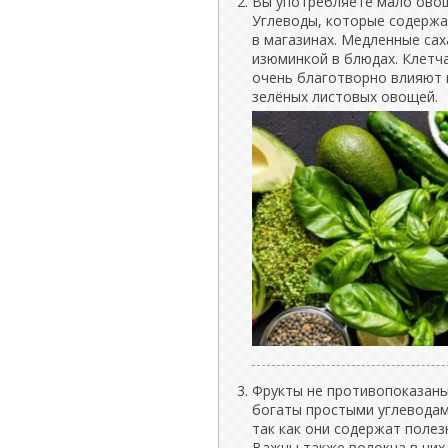
Вы употребляете мало овощ
Углеводы, которые содержат
в магазинах. Медленные сах
изюминкой в блюдах. Клетч
очень благотворно влияют 
зелёных листовых овощей.
Фрукты не противопоказаны
богаты простыми углеводами
так как они содержат поле
Важны также волокна в них