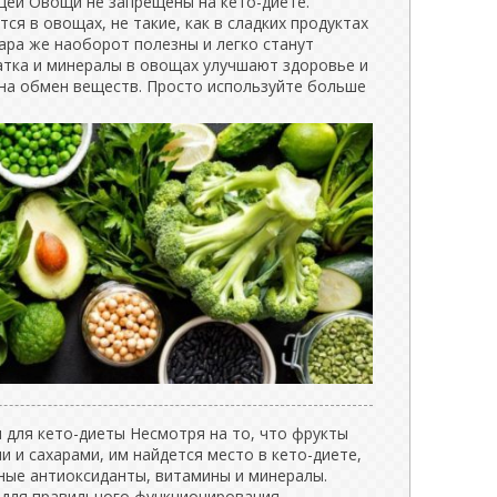
ей Овощи не запрещены на кето-диете.
ся в овощах, не такие, как в сладких продуктах
ара же наоборот полезны и легко станут
атка и минералы в овощах улучшают здоровье и
на обмен веществ. Просто используйте больше
 для кето-диеты Несмотря на то, что фрукты
 и сахарами, им найдется место в кето-диете,
зные антиоксиданты, витамины и минералы.
 для правильного функционирования