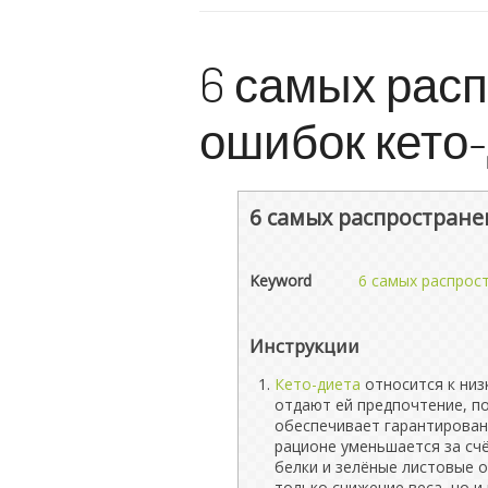
6 самых рас
ошибок кето
6 самых распростран
Keyword
6 самых распрос
Инструкции
Кето-диета
относится к ни
отдают ей предпочтение, п
обеспечивает гарантирован
рационе уменьшается за счё
белки и зелёные листовые 
только снижение веса, но и