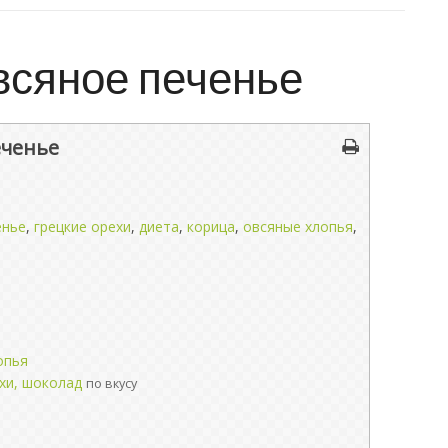
всяное печенье
еченье
енье
,
грецкие орехи
,
диета
,
корица
,
овсяные хлопья
,
опья
хи, шоколад
по вкусу