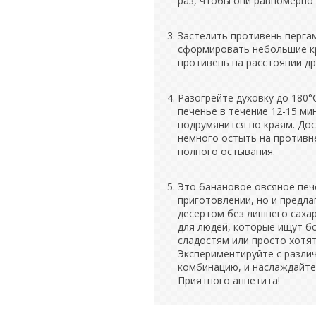
раз, чтобы они равномерно 
Застелить противень перга
сформировать небольшие кр
противень на расстоянии дру
Разогрейте духовку до 180°C
печенье в течение 12-15 мин
подрумянится по краям. Дос
немного остыть на противн
полного остывания.
Это банановое овсяное печ
приготовлении, но и предл
десертом без лишнего саха
для людей, которые ищут б
сладостям или просто хотя
Экспериментируйте с разли
комбинацию, и наслаждайте
Приятного аппетита!