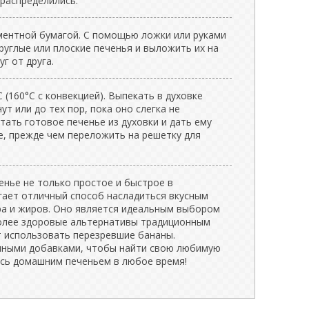
распределились.
ментной бумагой. С помощью ложки или руками
углые или плоские печенья и выложить их на
г от друга.
 (160°C с конвекцией). Выпекать в духовке
ут или до тех пор, пока оно слегка не
тать готовое печенье из духовки и дать ему
е, прежде чем переложить на решетку для
енье не только простое и быстрое в
агает отличный способ насладиться вкусным
ра и жиров. Оно является идеальным выбором
олее здоровые альтернативы традиционным
т использовать перезревшие бананы.
чными добавками, чтобы найти свою любимую
сь домашним печеньем в любое время!