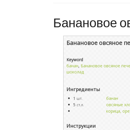
Банановое о
Банановое овсяное п
Keyword
банан
,
Банановое овсяное печ
шоколад
Ингредиенты
1
банан
шт.
5
овсяные хл
ст.л.
корица, оре
Инструкции