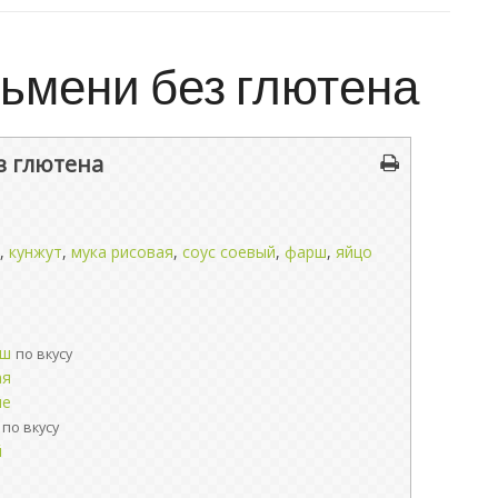
ьмени без глютена
з глютена
,
кунжут
,
мука рисовая
,
соус соевый
,
фарш
,
яйцо
рш
по вкусу
ая
ые
по вкусу
й
й