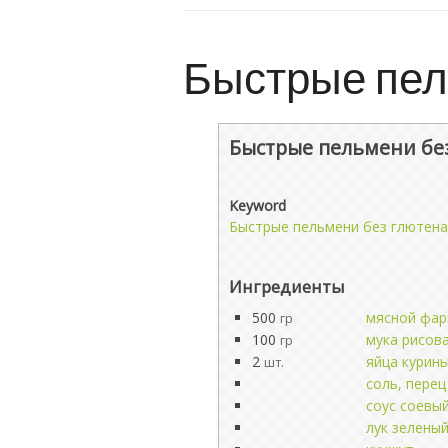
Быстрые пел
Быстрые пельмени бе
Keyword
Быстрые пельмени без глютена
Ингредиенты
500
мясной фа
гр
100
мука рисов
гр
2
яйца курин
шт.
соль, перец
соус соевы
лук зелены