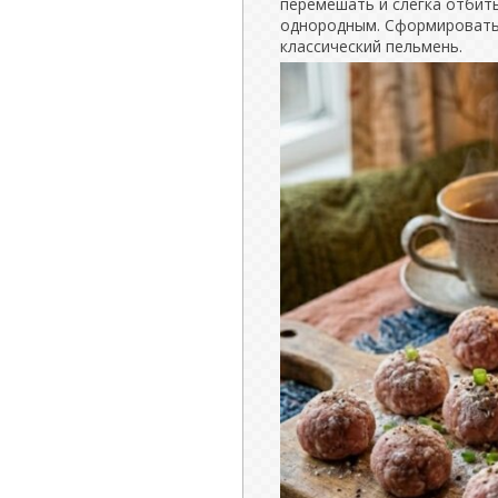
перемешать и слегка отбить
однородным. Сформировать
классический пельмень.