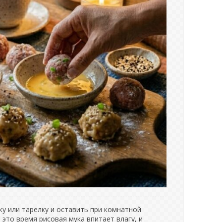
у или тарелку и оставить при комнатной
 это время рисовая мука впитает влагу, и