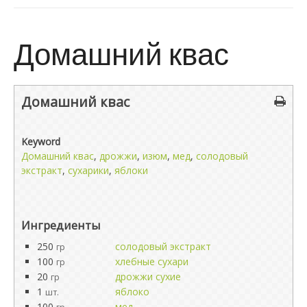
Домашний квас
Домашний квас
Keyword
Домашний квас
,
дрожжи
,
изюм
,
мед
,
солодовый
экстракт
,
сухарики
,
яблоки
Ингредиенты
250
солодовый экстракт
гр
100
хлебные сухари
гр
20
дрожжи сухие
гр
1
яблоко
шт.
100
мед