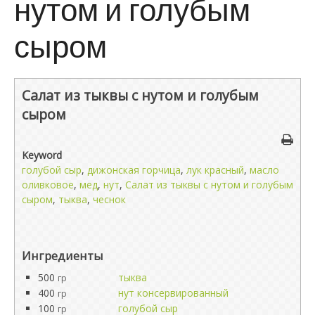
нутом и голубым
сыром
Салат из тыквы с нутом и голубым
сыром
Keyword
голубой сыр
,
дижонская горчица
,
лук красный
,
масло
оливковое
,
мед
,
нут
,
Салат из тыквы с нутом и голубым
сыром
,
тыква
,
чеснок
Ингредиенты
500
тыква
гр
400
нут консервированный
гр
100
голубой сыр
гр