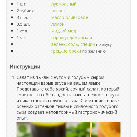
1
лук красный
шт.
2
чеснок
зубчика
3
масло оливковое
ст.л.
0,5
лимон
шт.
1
жидкий мед
ст.л.
1
горчица дижонская
ч.л.
зелень, соль, специи
по вкусу
грецкие орехи
по желанию
Инструкции
Салат из тыквы с нутом и голубым сыром -
настоящий взрыв вкуса на вашем языке!
Представьте себе яркий, сочный салат, который
сочетает в себе сладость тыквы, нежность нута
и пикантность голубого сыра. Сочетание теплых
осенних оттенков тыквы и сливочного голубого
сыра создает неповторимый гастрономический
опыт.