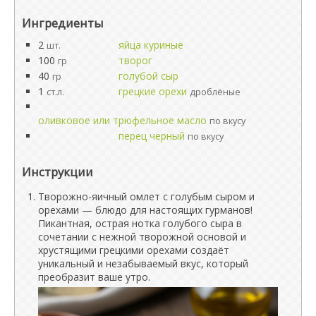
Ингредиенты
2
яйца куриные
шт.
100
творог
гр
40
голубой сыр
гр
1
грецкие орехи
ст.л.
дроблёные
оливковое или трюфельное масло
по вкусу
перец черный
по вкусу
Инструкции
Творожно-яичный омлет с голубым сыром и
орехами — блюдо для настоящих гурманов!
Пикантная, острая нотка голубого сыра в
сочетании с нежной творожной основой и
хрустящими грецкими орехами создаёт
уникальный и незабываемый вкус, который
преобразит ваше утро.