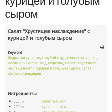
курицей и голубым
сыром
Салат "Хрустящее наслаждение" с
курицей и голубым сыром
Keyword
бедрышки куриные
,
голубой сыр
,
дижонская горчица
,
масло оливковое
,
мед
,
морковь
,
Салат "Хрустящее
наслаждение" с курицей и голубым сыром
,
салат
айсберг
,
сельдерей
Ингредиенты
500
салат айсберг
гр
200
куриная ножка
гр