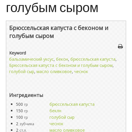
голубым сыром
Брюссельская капуста с беконом и
голубым сыром
Keyword
бальзамический уксус
,
бекон
,
брюссельская капуста
,
Брюссельская капуста с беконом и голубым сыром
,
голубой сыр
,
масло оливковое
,
чеснок
Ингредиенты
500
брюссельская капуста
гр
150
беклн
гр
100
голубой сыр
гр
2
чеснок
зубчика
2
масло оливковое
ст.л.