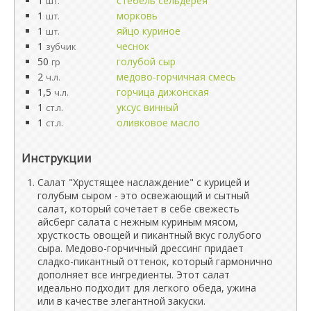
1
стебель сельдерея
шт.
1
морковь
шт.
1
яйцо куриное
шт.
1
чеснок
зубчик
50
голубой сыр
гр
2
медово-горчичная смесь
ч.л.
1,5
горчица дижонская
ч.л.
1
уксус винный
ст.л.
1
оливковое масло
ст.л.
Инструкции
Салат "Хрустящее наслаждение" с курицей и
голубым сыром - это освежающий и сытный
салат, который сочетает в себе свежесть
айсберг салата с нежным куриным мясом,
хрусткость овощей и пикантный вкус голубого
сыра. Медово-горчичный дрессинг придает
сладко-пикантный оттенок, который гармонично
дополняет все ингредиенты. Этот салат
идеально подходит для легкого обеда, ужина
или в качестве элегантной закуски.