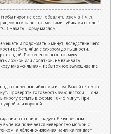
тобы пирог не осел, обвалять изюм в 1 ч. л.
ердцевины и нарезать мелкими кубиками около 1
0°C. Смазать форму маслом.
ремешать и подождать 5 минут, вследствие чего
мкости взбить яйца с сахаром до пышности.
рт с содой. Постепенно всыпать муку с
ать ложкой или лопаткой, не взбивать
 козунака «сильная», избыточное вымешивание
 подготовленные яблоки и изюм. Вылейте тесто
инут. Проверять готовность зубочисткой — она
ь пирогу остыть в форме 10–15 минут. При
пудрой или корицей.
жидания: этот пирог радует безупречным
у выпечка получается невероятно мягкой с
енком, а яблочно-изюмная начинка придает