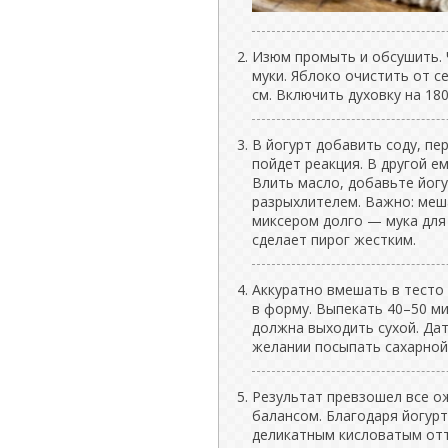
Изюм промыть и обсушить. Ч
муки. Яблоко очистить от с
см. Включить духовку на 18
В йогурт добавить соду, пе
пойдет реакция. В другой е
Влить масло, добавьте йогу
разрыхлителем. Важно: меш
миксером долго — мука для
сделает пирог жестким.
Аккуратно вмешать в тесто
в форму. Выпекать 40–50 м
должна выходить сухой. Дат
желании посыпать сахарной 
Результат превзошел все о
балансом. Благодаря йогурт
деликатным кисловатым отт