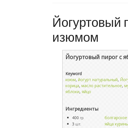
Йогуртовый п
изюмом
Йогуртовый пирог с 
Keyword
изюм
,
йогурт натуральный
,
Йог
корица
,
масло растительное
,
м
яблоки
,
яйцо
Ингредиенты
400
болгарское
гр
3
яйца курин
шт.