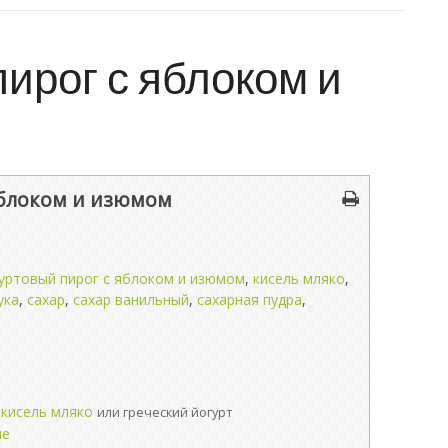
ирог с яблоком и
яблоком и изюмом
уртовый пирог с яблоком и изюмом
,
кисель мляко
,
ука
,
сахар
,
сахар ванильный
,
сахарная пудра
,
 кисель мляко
или греческий йогурт
ые