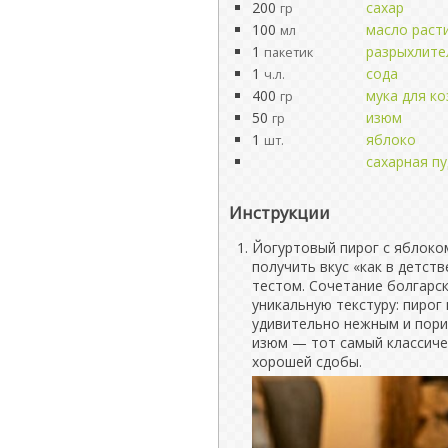
200
сахар
гр
100
масло раст
мл
1
разрыхлите
пакетик
1
сода
ч.л.
400
мука для ко
гр
50
изюм
гр
1
яблоко
шт.
сахарная пу
Инструкции
Йогуртовый пирог с яблоком
получить вкус «как в детст
тестом. Сочетание болгарск
уникальную текстуру: пирог
удивительно нежным и пори
изюм — тот самый классиче
хорошей сдобы.