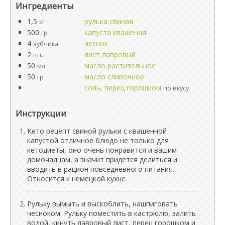
Ингредиенты
1,5
рулька свиная
кг
500
капуста квашеная
гр
4
чеснок
зубчика
2
лист лавровый
шт.
50
масло растительное
мл
50
масло сливочное
гр
соль, перец горошком
по вкусу
Инструкции
Кето рецепт свиной рульки с квашенной
капустой отличное блюдо не только для
кетодиеты, оно очень понравится и вашим
домочадцам, а значит придется делиться и
вводить в рацион повседневного питания.
Относится к немецкой кухне.
Рульку вымыть и выскоблить, нашпиговать
чесноком. Рульку поместить в кастрюлю, залить
водой, кинуть лавровый лист, перец горошком и