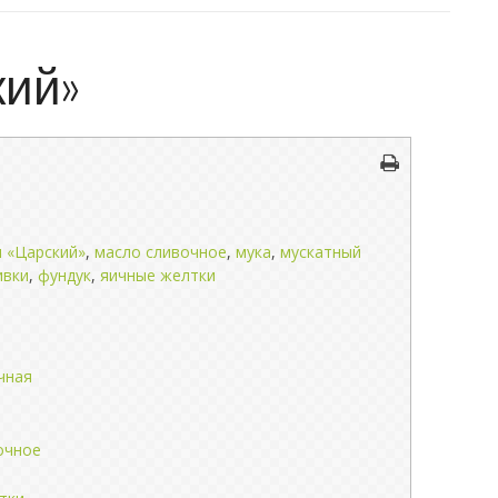
кий»
ч «Царский»
,
масло сливочное
,
мука
,
мускатный
ивки
,
фундук
,
яичные желтки
чная
очное