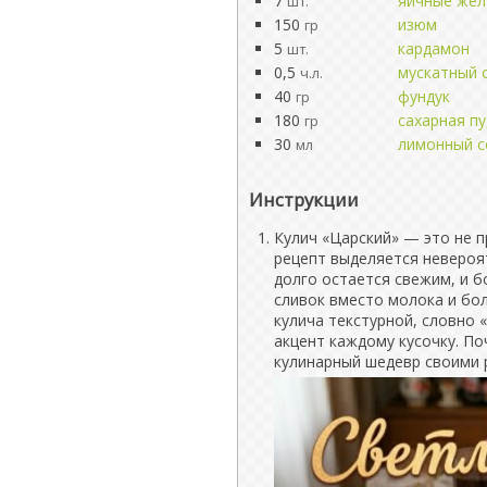
7
яичные жел
шт.
150
изюм
гр
5
кардамон
шт.
0,5
мускатный 
ч.л.
40
фундук
гр
180
сахарная п
гр
30
лимонный с
мл
Инструкции
Кулич «Царский» — это не п
рецепт выделяется неверо
долго остается свежим, и 
сливок вместо молока и бо
кулича текстурной, словно 
акцент каждому кусочку. По
кулинарный шедевр своими 