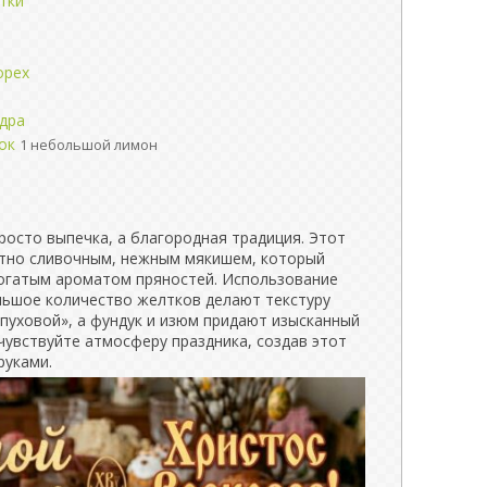
тки
орех
удра
ок
1 небольшой лимон
росто выпечка, а благородная традиция. Этот
ятно сливочным, нежным мякишем, который
богатым ароматом пряностей. Использование
льшое количество желтков делают текстуру
«пуховой», а фундук и изюм придают изысканный
чувствуйте атмосферу праздника, создав этот
руками.