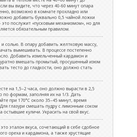
сли вы видите, что через 40-60 минут опара
нно, возможно в комнате прохладно или
можно добавить буквально 0,5 чайной ложки
 это послужит «пусковым механизмом», но для
является обязательным правилом.
 и солью. В опару добавить желтковую массу,
Начать вымешивать. В процессе постепенно
асло. Добавить измельченный кардамон и
ккуратно вмешать промытый, просушенный изюм
вать тесто до гладкости, оно должно стать
сте на 1,5–2 часа, оно должно вырасти в 2,5
о по формам, заполняя их на 1/3. Дать
йте при 170°C около 35–45 минут, время
 Для глазури смешать пудру с лимонным соком
а остывшие куличи. Украсить на свой вкус.
 это эталон вкуса, сочетающий в себе сдобное
ого ореха и кардамона, а также хрустящие