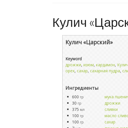
Кулич «Царс
Кулич «Царский»
Keyword
дрожжи
,
изюм
,
кардамон
,
Кули
орех
,
сахар
,
сахарная пудра
,
сл
Ингредиенты
600
мука пшени
гр
30
дрожжи
гр
375
сливки
мл
100
масло слив
гр
100
сахар
гр