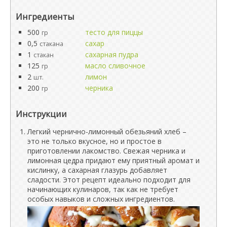
Ингредиенты
500
тесто для пиццы
гр
0,5
сахар
стакана
1
сахарная пудра
стакан
125
масло сливочное
гр
2
лимон
шт.
200
черника
гр
Инструкции
Легкий чернично-лимонный обезьяний хлеб –
это не только вкусное, но и простое в
приготовлении лакомство. Свежая черника и
лимонная цедра придают ему приятный аромат и
кислинку, а сахарная глазурь добавляет
сладости. Этот рецепт идеально подходит для
начинающих кулинаров, так как не требует
особых навыков и сложных ингредиентов.