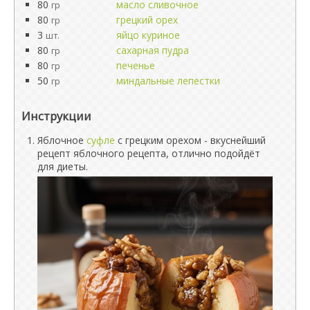
80
масло сливочное
гр
80
грецкий орех
гр
3
яйцо куриное
шт.
80
сахарная пудра
гр
80
печенье
гр
50
миндальные лепестки
гр
Инструкции
Яблочное
суфле
с грецким орехом - вкуснейший
рецепт яблочного рецепта, отлично подойдёт
для диеты.