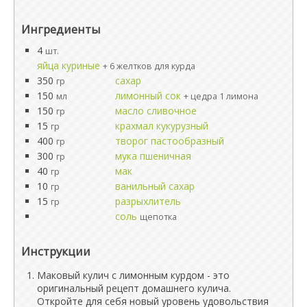
Ингредиенты
4
шт.
яйца куриные
+ 6 желтков для курда
350
сахар
гр
150
лимонный сок
мл
+ цедра 1 лимона
150
масло сливочное
гр
15
крахмал кукурузный
гр
400
творог пастообразный
гр
300
мука пшеничная
гр
40
мак
гр
10
ванильный сахар
гр
15
разрыхлитель
гр
соль
щепотка
Инструкции
Маковый кулич с лимонным курдом - это
оригинальный рецепт домашнего кулича.
Откройте для себя новый уровень удовольствия