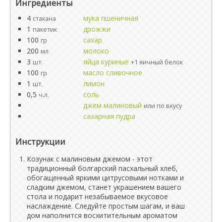
Ингредиенты
4
мука пшеничная
стакана
1
дрожжи
пакетик
100
сахар
гр
200
молоко
мл
3
яйца куриные
шт.
+1 яичный белок
100
масло сливочное
гр
1
лимон
шт.
0,5
соль
ч.л.
джем малиновый
или по вкусу
сахарная пудра
Инструкции
Козунак с малиновым джемом - этот
традиционный болгарский пасхальный хлеб,
обогащенный яркими цитрусовыми нотками и
сладким джемом, станет украшением вашего
стола и подарит незабываемое вкусовое
наслаждение. Следуйте простым шагам, и ваш
дом наполнится восхитительным ароматом