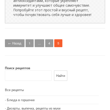
антиоксидантами, которые укрепляют
иммунитет и улучшают общее самочувствие.
Попробуйте этот простой и вкусный рецепт,
чтобы почувствовать себя лучше и здоровее!
Н
← Назад
1
…
4
5
а
в
и
Поиск рецептов
г
Найти
а
Все рецепты
ц
и
Блюда в горшочке
Десерты, выпечка, рецепты из муки