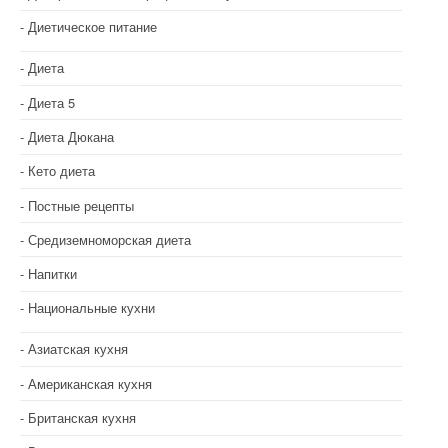
я
Диетическое питание
п
о
Диета
з
Диета 5
Диета Дюкана
а
Кето диета
п
Постные рецепты
и
Средиземноморская диета
с
Напитки
я
Национальные кухни
м
Азиатская кухня
Американская кухня
Британская кухня