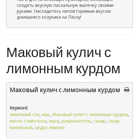
создать вкусную пасхальную выпечку своими
руками. Насладитесь неповторимым вкусом
домашнего козунака на Пасху!
Маковый кулич с
лимонным курдом
Маковый кулич с лимонным курдом
Keyword
лимонный сок
,
мак
,
Маковый кулич с лимонным курдом
,
масло сливочное
,
мука
,
разрыхлитель
,
сахар
,
сахар
ванильный
,
цедра лимона