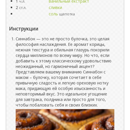
1
ванильный екстракт
ч.л.
2
сливки
ст.л.
соль
щепотка
Инструкции
Синнабон — это не просто булочка, это целая
философия наслаждения. Ее аромат корицы,
нежная текстура и обильная глазурь покорили
сердца миллионов по всему миру. Но что, если
добавить к этому классическому удовольствию
неожиданный, но гармоничный акцент?
Представляем вашему вниманию Синнабон с
маком – булочку, которая сочетает в себе
привычную сладость и легкую ореховую нотку
мака, придающую ей особую изысканность и
неповторимый вкус. Это идеальное угощение
для завтрака, полдника или просто для того,
чтобы побаловать себя и своих близких.