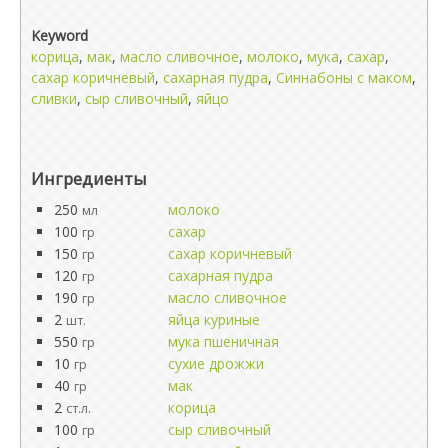
Keyword
корица
,
мак
,
масло сливочное
,
молоко
,
мука
,
сахар
,
сахар коричневый
,
сахарная пудра
,
Синнабоны с маком
,
сливки
,
сыр сливочный
,
яйцо
Ингредиенты
250
молоко
мл
100
сахар
гр
150
сахар коричневый
гр
120
сахарная пудра
гр
190
масло сливочное
гр
2
яйца куриные
шт.
550
мука пшеничная
гр
10
сухие дрожжи
гр
40
мак
гр
2
корица
ст.л.
100
сыр сливочный
гр