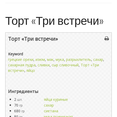
Торт «Три встречи»
Торт «Три встречи»
Keyword
грецкие орехи
,
изюм
,
мак
,
мука
,
разрыхлитель
,
сахар
,
сахарная пудра
,
сливки
,
сыр сливочный
,
Торт «Три
встречи»
,
яйцо
Ингредиенты
2
яйца куриные
шт.
70
сахар
гр
680
сиетана
гр
80
мука пшеничная
гр