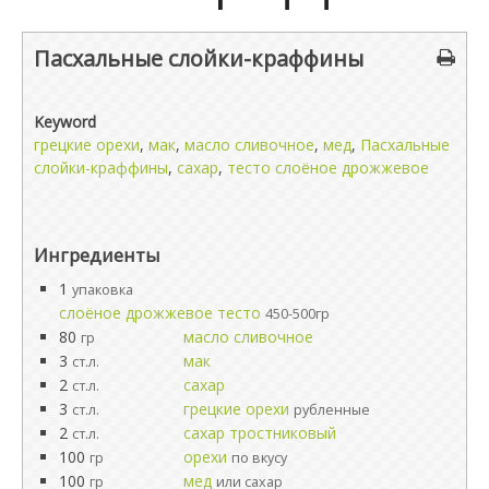
Пасхальные слойки-краффины
Keyword
грецкие орехи
,
мак
,
масло сливочное
,
мед
,
Пасхальные
слойки-краффины
,
сахар
,
тесто слоёное дрожжевое
Ингредиенты
1
упаковка
слоёное дрожжевое тесто
450-500гр
80
масло сливочное
гр
3
мак
ст.л.
2
сахар
ст.л.
3
грецкие орехи
ст.л.
рубленные
2
сахар тростниковый
ст.л.
100
орехи
гр
по вкусу
100
мед
гр
или сахар