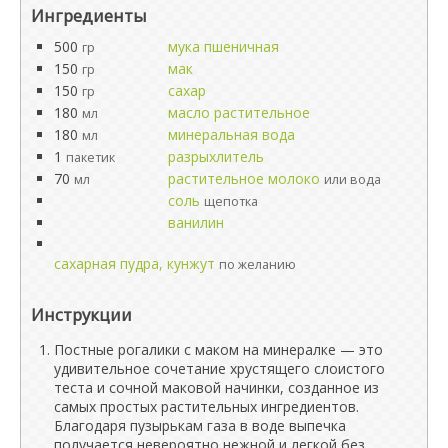
Ингредиенты
500
мука пшеничная
гр
150
мак
гр
150
сахар
гр
180
масло растительное
мл
180
минеральная вода
мл
1
разрыхлитель
пакетик
70
растительное молоко
мл
или вода
соль
щепотка
ванилин
сахарная пудра, кунжут
по желанию
Инструкции
Постные рогалики с маком на минералке — это
удивительное сочетание хрустящего слоистого
теста и сочной маковой начинки, созданное из
самых простых растительных ингредиентов.
Благодаря пузырькам газа в воде выпечка
получается невероятно нежной и легкой без