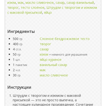
изюм
,
мак
,
масло сливочное
,
сахар
,
сахар ванильный
,
творог
,
тесто слоёное
,
Штрудли с творогом и изюмом
с маковой присыпкой
,
яйцо
Ингредиенты
500
Слоеное бездрожжевое тесто
гр
400
творог
гр
4
сахар
ст.л.
50
изюм
гр
+ немного для украшения
1
яйцо куриное
шт.
1
ванильный сахар
пакетик
2
мак
ч.л.
30
масло сливочное
гр
Инструкции
Штрудли с творогом и изюмом с маковой
присыпкой — это не просто выпечка, а
настоящее кулинарное произведение. Сочетание