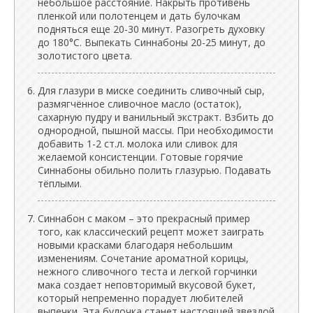
небольшое расстояние. Накрыть противень
пленкой или полотенцем и дать булочкам
подняться еще 20-30 минут. Разогреть духовку
до 180°C. Выпекать Синнабоны 20-25 минут, до
золотистого цвета.
Для глазури в миске соединить сливочный сыр,
размягчённое сливочное масло (остаток),
сахарную пудру и ванильный экстракт. Взбить до
однородной, пышной массы. При необходимости
добавить 1-2 ст.л. молока или сливок для
желаемой консистенции. Готовые горячие
Синнабоны обильно полить глазурью. Подавать
тёплыми.
Синнабон с маком – это прекрасный пример
того, как классический рецепт может заиграть
новыми красками благодаря небольшим
изменениям. Сочетание ароматной корицы,
нежного сливочного теста и легкой горчинки
мака создает неповторимый вкусовой букет,
который непременно порадует любителей
выпечки. Эта булочка станет настоящей звездой