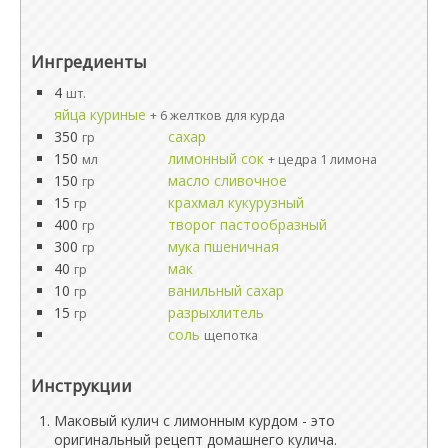
Ингредиенты
4
шт.
яйца куриные
+ 6 желтков для курда
350
сахар
гр
150
лимонный сок
мл
+ цедра 1 лимона
150
масло сливочное
гр
15
крахмал кукурузный
гр
400
творог пастообразный
гр
300
мука пшеничная
гр
40
мак
гр
10
ванильный сахар
гр
15
разрыхлитель
гр
соль
щепотка
Инструкции
Маковый кулич с лимонным курдом - это
оригинальный рецепт домашнего кулича.