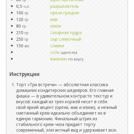
0,5
разрыхлитель
ч.л.
100
орехи грецкие
гр
120
мак
гр
80
изюм
гр
210
сахарная пудра
гр
250
сыр сливочный
гр
150
сливки
мл
соль
щепотка
ванилин
по вкусу
Инструкции
Торт «Три встречи» — абсолютная классика
домашних кондитерских шедевров. Его главная
фишка — в удивительном контрасте текстур и
вкусов: каждый из трех коржей несет в себе
свой яркий акцент (орехи, мак и изюм), а нежный
сметанный крем идеально объединяет их в
единую гармонию. Финальный штрих из
стабильного крем-чиза придает торту
современный, элегантный вид и удерживает всю