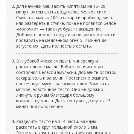
Для начинки мак залить кипятком на 15–20
минут, затем слить воду через мелкое сито.
Смешать мак со 100гр сахара и проблендерить
или разтереть в ступке, пока не появится белое
«молочко» — так вкус будет насыщеннее.
Добавить немного воды или овсяного молока и
проварить на медленном огне 5–7 минут до
загустения. Дать полностью остыть.
В глубокой миске смешать минералку и
растительное масло. Взбить венчиком до
состояния белесой эмульсии. Добавить остаток
сахара, соль и ванилин. Постепенно всыпать
просеянную муку с разрыхлителем. Замесить
мягкое, эластичное тесто. Оно не должно
липнуть к рукам благодаря большому
количеству масла. Дать тесту «отдохнуть» 15
минут под полотенцем.
Разделить тесто на 3–4 части. Каждую
раскатать в круг толщиной около 3 мм.
Разрезать круг на сегменты-треугольники, как