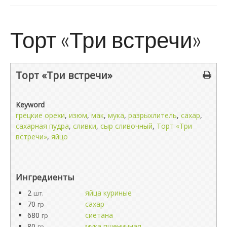
Торт «Три встречи»
Торт «Три встречи»
Keyword
грецкие орехи
,
изюм
,
мак
,
мука
,
разрыхлитель
,
сахар
,
сахарная пудра
,
сливки
,
сыр сливочный
,
Торт «Три
встречи»
,
яйцо
Ингредиенты
2
яйца куриные
шт.
70
сахар
гр
680
сиетана
гр
80
мука пшеничная
гр