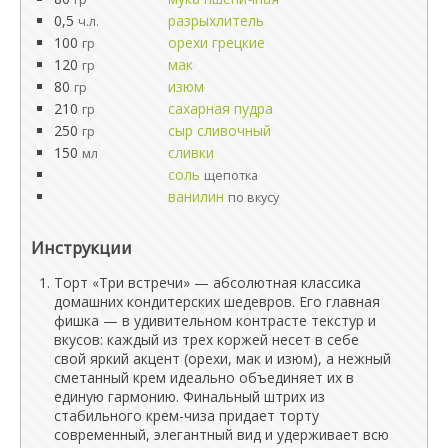
0,5
разрыхлитель
ч.л.
100
орехи грецкие
гр
120
мак
гр
80
изюм
гр
210
сахарная пудра
гр
250
сыр сливочный
гр
150
сливки
мл
соль
щепотка
ванилин
по вкусу
Инструкции
Торт «Три встречи» — абсолютная классика
домашних кондитерских шедевров. Его главная
фишка — в удивительном контрасте текстур и
вкусов: каждый из трех коржей несет в себе
свой яркий акцент (орехи, мак и изюм), а нежный
сметанный крем идеально объединяет их в
единую гармонию. Финальный штрих из
стабильного крем-чиза придает торту
современный, элегантный вид и удерживает всю