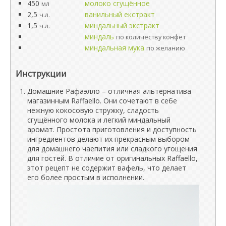
450
молоко сгущённое
мл
2,5
ванильный екстракт
ч.л.
1,5
миндальный экстракт
ч.л.
миндаль
по количеству конфет
миндальная мука
по желанию
Инструкции
Домашние Рафаэлло – отличная альтернатива
магазинным Raffaello. Они сочетают в себе
нежную кокосовую стружку, сладость
сгущённого молока и легкий миндальный
аромат. Простота приготовления и доступность
ингредиентов делают их прекрасным выбором
для домашнего чаепития или сладкого угощения
для гостей. В отличие от оригинальных Raffaello,
этот рецепт не содержит вафель, что делает
его более простым в исполнении.