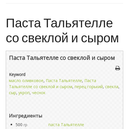
Паста Тальятелле
со свеклой и сыром
Паста Тальятелле со свеклой и сыром
Keyword
масло оливковое
,
Паста Тальятелле
,
Паста
Тальятелле со свеклой и сыром
,
перец горький
,
свекла
,
сыр
,
укроп
,
чеснок
Ингредиенты
500
паста Тальятелле
гр