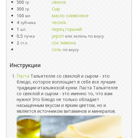
500
свекла
гр
300
Сыр
гр
100
масло оливковое
мл
4
чеснок
зубчика
1
перец горький
шт.
0,5
укроп
пучка
или зелень по вкусу
2
сок лимона
ст.л.
соль
по вкусу
Инструкции
Паста
Тальятелле со свеклой и сыром - это
блюдо, которое воплощает в себе все лучшие
традиции итальянской кухни. Паста Тальятелле
со свеклой и сыром - это именно то, что вам
нужно! Это блюдо не только обладает
насыщенным вкусом и ярким цветом, но и
является источником витаминов и минералов.