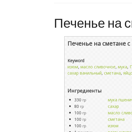
Печенье на 
Печенье на сметане 
Keyword
изюм
,
масло сливочное
,
мука
,
П
сахар ванильный
,
сметана
,
яйц
Ингредиенты
330
мука пшени
гр
80
сахар
гр
100
масло слив
гр
100
сметана
гр
100
изюм
гр