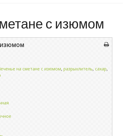
сметане с изюмом
с изюмом
еченье на сметане с изюмом
,
разрыхлитель
,
сахар
,
о
чная
очное