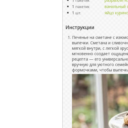
1
разрыхлите
пакетик
1
ванильный 
пакетик
1
яйцо курин
шт.
Инструкции
Печенье на сметане с изюм
выпечки. Сметана и сливочн
мягкой внутри, с легкой хр
мгновенно создает ощущени
рецепта — его универсальн
вручную для уютного семей
формочками, чтобы выпечка