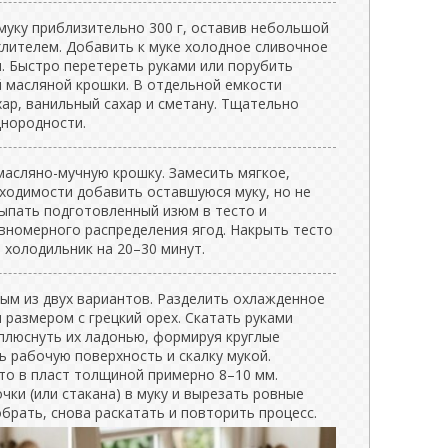
муку приблизительно 300 г, оставив небольшой
хлителем. Добавить к муке холодное сливочное
. Быстро перетереть руками или порубить
 масляной крошки. В отдельной емкости
хар, ванильный сахар и сметану. Тщательно
нородности.
масляно-мучную крошку. Замесить мягкое,
бходимости добавить оставшуюся муку, но не
сыпать подготовленный изюм в тесто и
авномерного распределения ягод. Накрыть тесто
 холодильник на 20–30 минут.
м из двух вариантов. Разделить охлажденное
 размером с грецкий орех. Скатать руками
иплюснуть их ладонью, формируя круглые
 рабочую поверхность и скалку мукой.
то в пласт толщиной примерно 8–10 мм.
чки (или стакана) в муку и вырезать ровные
обрать, снова раскатать и повторить процесс.