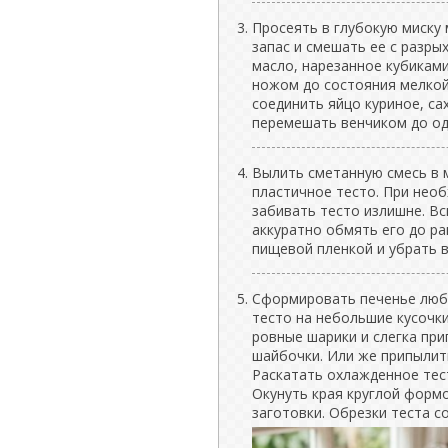
Просеять в глубокую миску 
запас и смешать ее с разры
масло, нарезанное кубиками
ножом до состояния мелкой
соединить яйцо куриное, са
перемешать венчиком до од
Вылить сметанную смесь в 
пластичное тесто. При нео
забивать тесто излишне. В
аккуратно обмять его до р
пищевой пленкой и убрать в
Сформировать печенье любы
тесто на небольшие кусочки
ровные шарики и слегка пр
шайбочки. Или же припылить
Раскатать охлажденное тес
Окунуть края круглой формо
заготовки. Обрезки теста с