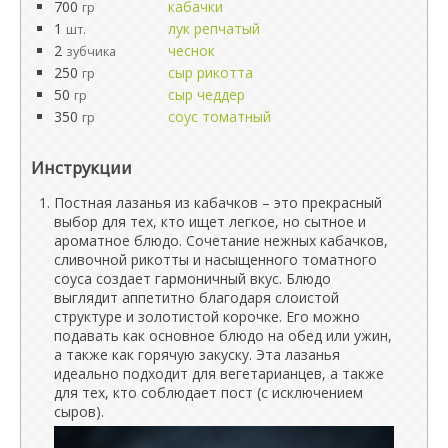
700
кабачки
гр
1
лук репчатый
шт.
2
чеснок
зубчика
250
сыр рикотта
гр
50
сыр чеддер
гр
350
соус томатный
гр
Инструкции
Постная лазанья из кабачков – это прекрасный
выбор для тех, кто ищет легкое, но сытное и
ароматное блюдо. Сочетание нежных кабачков,
сливочной рикотты и насыщенного томатного
соуса создает гармоничный вкус. Блюдо
выглядит аппетитно благодаря слоистой
структуре и золотистой корочке. Его можно
подавать как основное блюдо на обед или ужин,
а также как горячую закуску. Эта лазанья
идеально подходит для вегетарианцев, а также
для тех, кто соблюдает пост (с исключением
сыров).