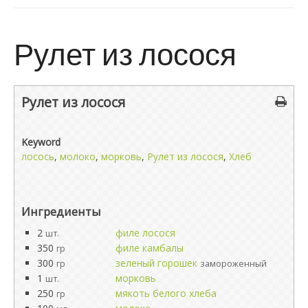
Рулет из лосося
Рулет из лосося
Keyword
лосось
,
молоко
,
морковь
,
Рулет из лосося
,
Хлеб
Ингредиенты
2
филе лосося
шт.
350
филе камбалы
гр
300
зеленый горошек
гр
замороженный
1
морковь
шт.
250
мякоть белого хлеба
гр