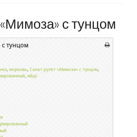
 «Мимоза» с тунцом
 с тунцом
нез
,
морковь
,
Салат-рулет «Мимоза» с тунцом
,
рвированный
,
яйцо
ые
ервированный
ный