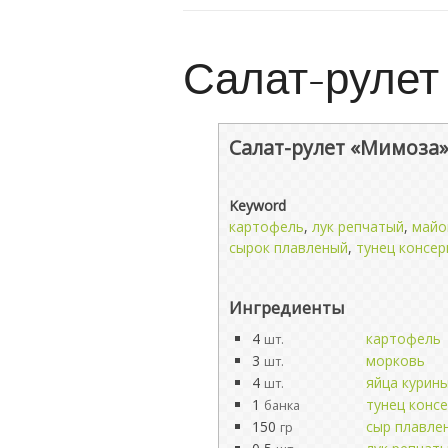
Салат-рулет
Салат-рулет «Мимоза»
Keyword
картофель
,
лук репчатый
,
майо
сырок плавленый
,
тунец консе
Ингредиенты
4
картофель
шт.
3
морковь
шт.
4
яйца курин
шт.
1
тунец конс
банка
150
сыр плавле
гр