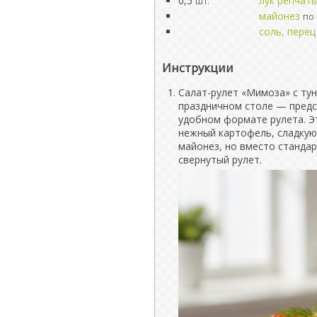
0,5
лук репчат
шт.
майонез
по 
соль, перец
Инструкции
Салат-рулет «Мимоза» с ту
праздничном столе — предс
удобном формате рулета. Э
нежный картофель, сладкую
майонез, но вместо станда
свернутый рулет.