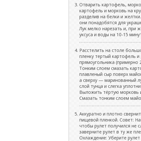
Отварить картофель, морков
картофель и морковь на кру
разделив на белки и желтки
они понадобятся для украше
Лук мелко нарезать и, при
уксуса и воды на 10-15 мину
Расстелить на столе большо
пленку тертый картофель и
прямоугольника (примерно 2
Тонким слоем смазать карт
плавленый сыр поверх майон
а сверху — маринованный лу
слой тунца и слегка уплотн
Выложить тёртую морковь и
Смазать тонким слоем майо
Аккуратно и плотно свернит
пищевой пленкой. Совет: Н
чтобы рулет получился не 
заверните рулет в ту же пл
Охлаждение: Уберите рулет 