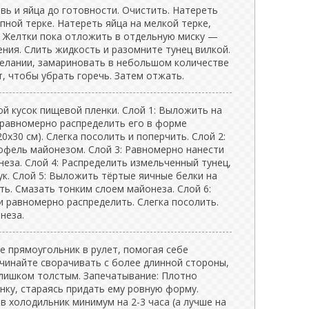
ь и яйца до готовности. Очистить. Натереть
пной терке. Натереть яйца на мелкой терке,
. Желтки пока отложить в отдельную миску —
ния. Слить жидкость и разомните тунец вилкой.
 желании, замариновать в небольшом количестве
т, чтобы убрать горечь. Затем отжать.
й кусок пищевой пленки. Слой 1: Выложить на
 равномерно распределить его в форме
0x30 см). Слегка посолить и поперчить. Слой 2:
офель майонезом. Слой 3: Равномерно нанести
еза. Слой 4: Распределить измельченный тунец,
к. Слой 5: Выложить тёртые яичные белки на
ить. Смазать тонким слоем майонеза. Слой 6:
 равномерно распределить. Слегка посолить.
неза.
е прямоугольник в рулет, помогая себе
ачинайте сворачивать с более длинной стороны,
слишком толстым. Запечатывание: Плотно
енку, стараясь придать ему ровную форму.
в холодильник минимум на 2-3 часа (а лучше на