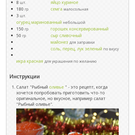
8
яйцо куриное
шт.
180
семга
гр
малосольная
3
шт.
огурец маринованный
небольшой
150
горошек консервированный
гр
50
сыр сливочный
гр
майонез
для заправки
соль, перец, лук зеленый
по вкусу
икра красная
для украшения по желанию
Инструкции
Салат "Рыбный
оливье
" - это рецепт, когда
хочется попробовать приготовить что-то
оригинальное, но вкусное, например салат
"Рыбный оливье".