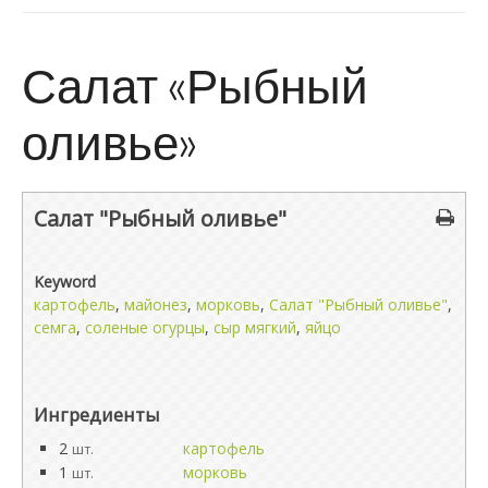
Салат «Рыбный
оливье»
Салат "Рыбный оливье"
Keyword
картофель
,
майонез
,
морковь
,
Салат "Рыбный оливье"
,
семга
,
соленые огурцы
,
сыр мягкий
,
яйцо
Ингредиенты
2
картофель
шт.
1
морковь
шт.