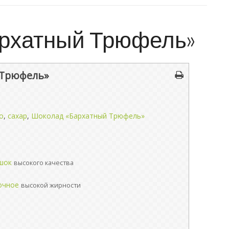
рхатный Трюфель»
 Трюфель»
о
,
сахар
,
Шоколад «Бархатный Трюфель»
шок
высокого качества
очное
высокой жирности