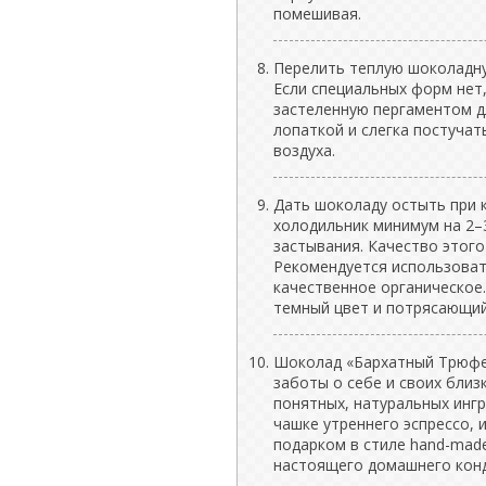
помешивая.
Перелить теплую шоколадну
Если специальных форм нет
застеленную пергаментом д
лопаткой и слегка постуча
воздуха.
Дать шоколаду остыть при 
холодильник минимум на 2–3
застывания. Качество этого
Рекомендуется использоват
качественное органическое
темный цвет и потрясающий
Шоколад «Бархатный Трюфел
заботы о себе и своих близ
понятных, натуральных инг
чашке утреннего эспрессо,
подарком в стиле hand-made
настоящего домашнего конд