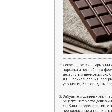
Секрет кроется в гармонии 
порошка и нежнейшего ферм
десерту его шелковистую, б
лишь прикосновения, раскр
уловимым, благородным сл
Забудьте о длинных химичес
рецепте нет места дешевым
стабилизаторам или синтет
первоклассные ингредиенты,