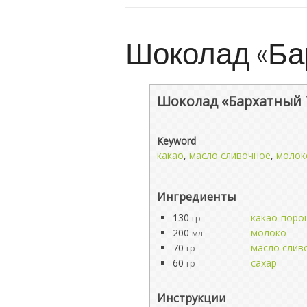
Шоколад «Ба
Шоколад «Бархатный
Keyword
какао
,
масло сливочное
,
молок
Ингредиенты
130
какао-поро
гр
200
молоко
мл
70
масло слив
гр
60
сахар
гр
Инструкции