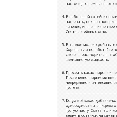
настоящего ремесленного 
В небольшой сотейник выли
нагревать, пока на поверхн
кипения, иначе закипевшее
Снять сотейник с огня.
В теплое молоко добавьте с
Хорошенько поработайте ве
сахар — раствориться, чтоб
шелковистую жидкость.
Просеять какао-порошок че
Постепенно, порциями ввес
непрерывно и интенсивно р
густеть.
Когда всё какао добавлено
однородности и глянцевого
густую пасту. Совет: если м
вернуть сотейник на самый 