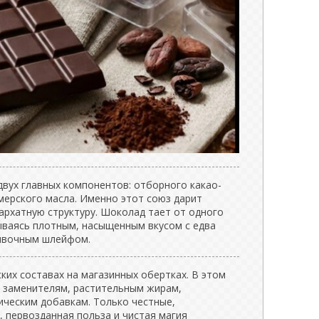
двух главных компонентов: отборного какао-
ерского масла. Именно этот союз дарит
архатную структуру. Шоколад тает от одного
ываясь плотным, насыщенным вкусом с едва
ивочным шлейфом.
ких составах на магазинных обертках. В этом
 заменителям, растительным жирам,
ическим добавкам. Только честные,
 первозданная польза и чистая магия