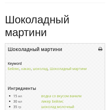
Шоколадный
мартини
Шоколадный мартини
Keyword
Бейлис
,
какао
,
шоколад
,
Шоколадный мартини
Ингредиенты
15
водка со вкусом ванили
мл
30
ликер Бейлис
мл
35
шоколад молочный
гр