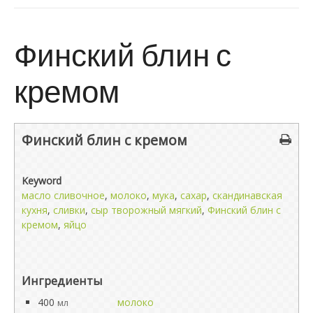
Финский блин с
кремом
Финский блин с кремом
Keyword
масло сливочное
,
молоко
,
мука
,
сахар
,
скандинавская
кухня
,
сливки
,
сыр творожный мягкий
,
Финский блин с
кремом
,
яйцо
Ингредиенты
400
молоко
мл