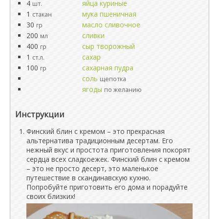
4
яйца куриные
шт.
1
мука пшеничная
стакан
30
масло сливочное
гр
200
сливки
мл
400
сыр творожный
гр
1
сахар
ст.л.
100
сахарная пудра
гр
соль
щепотка
ягоды
по желанию
Инструкции
Финский блин с кремом – это прекрасная
альтернатива традиционным десертам. Его
нежный вкус и простота приготовления покорят
сердца всех сладкоежек. Финский блин с кремом
– это не просто десерт, это маленькое
путешествие в скандинавскую кухню.
Попробуйте приготовить его дома и порадуйте
своих близких!