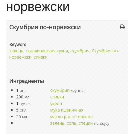
норвежски
Скумбрия по-норвежски
Keyword
зелень
,
скандинавская кухня
,
скумбрия
,
Скумбрия по-
норвежски
,
сливки
Ингредиенты
1
скумбрия
шт.
крупная
200
сливки
мл
1
укроп
пучек
5
мука пшеничная
ст.л.
25
масло растительное
мл
зелень, соль, специи
по вкусу