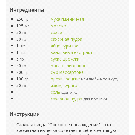
Ингредиенты
250
мука пшеничная
гр
125
молоко
мл
50
сахар
гр
50
сахарная пудра
гр
1
яйцо куриное
шт.
1
ванильный екстракт
ч.л.
5
сухие дрожжи
гр
50
масло сливочное
гр
200
сыр маскарпоне
гр
100
орехи грецкие
гр
или любые по вкусу
50
изюм, курага
гр
соль
щепотка
сахарная пудра
для посыпки
Инструкции
Сладкая пицца "Ореховое наслаждение" - эта
ароматная выпечка сочетает в себе хрустящую