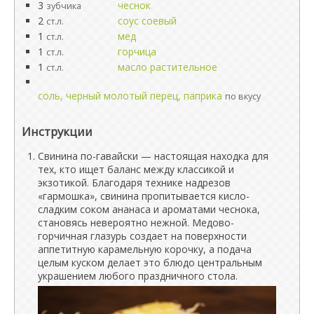
3
чеснок
зубчика
2
соус соевый
ст.л.
1
мед
ст.л.
1
горчица
ст.л.
1
масло растительное
ст.л.
соль, черный молотый перец, паприка
по вкусу
Инструкции
Свинина по-гавайски — настоящая находка для
тех, кто ищет баланс между классикой и
экзотикой. Благодаря технике надрезов
«гармошка», свинина пропитывается кисло-
сладким соком ананаса и ароматами чеснока,
становясь невероятно нежной. Медово-
горчичная глазурь создает на поверхности
аппетитную карамельную корочку, а подача
целым куском делает это блюдо центральным
украшением любого праздничного стола.