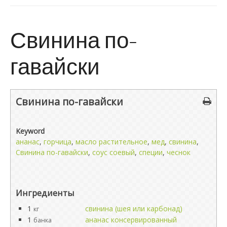
Свинина по-
гавайски
Свинина по-гавайски
Keyword
ананас
,
горчица
,
масло растительное
,
мед
,
свинина
,
Свинина по-гавайски
,
соус соевый
,
специи
,
чеснок
Ингредиенты
1
свинина (шея или карбонад)
кг
1
ананас консервированный
банка