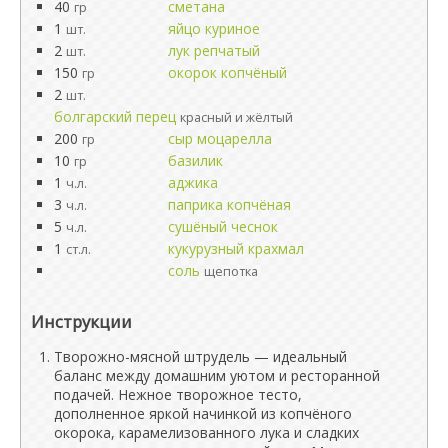
40
сметана
гр
1
яйцо куриное
шт.
2
лук репчатый
шт.
150
окорок копчёный
гр
2
шт.
болгарский перец
красный и жёлтый
200
сыр моцарелла
гр
10
базилик
гр
1
аджика
ч.л.
3
паприка копчёная
ч.л.
5
сушёный чеснок
ч.л.
1
кукурузный крахмал
ст.л.
соль
щепотка
Инструкции
Творожно-мясной штрудель — идеальный
баланс между домашним уютом и ресторанной
подачей. Нежное творожное тесто,
дополненное яркой начинкой из копчёного
окорока, карамелизованного лука и сладких