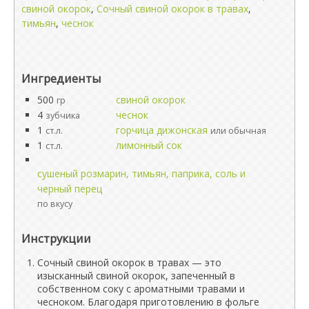
свиной окорок
,
Сочный свиной окорок в травах
,
тимьян
,
чеснок
Ингредиенты
500
свиной окорок
гр
4
чеснок
зубчика
1
горчица дижонская
ст.л.
или обычная
1
лимонный сок
ст.л.
сушеный розмарин, тимьян, паприка, соль и
черный перец
по вкусу
Инструкции
Сочный свиной окорок в травах — это
изысканный свиной окорок, запеченный в
собственном соку с ароматными травами и
чесноком. Благодаря приготовлению в фольге