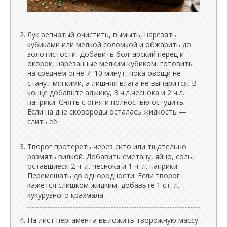
Лук репчатый очистить, вымыть, нарезать
кубиками или мелкой соломкой и обжарить до
золотистости. Добавить болгарский перец и
окорок, нарезанные мелким кубиком, готовить
на среднем огне 7–10 минут, пока овощи не
станут мягкими, а лишняя влага не выпарится. В
конце добавьте аджику, 3 ч.л.чеснока и 2 ч.л.
паприки. Снять с огня и полностью остудить.
Если на дне сковороды осталась жидкость —
слить её.
Творог протереть через сито или тщательно
размять вилкой. Добавить сметану, яйцо, соль,
оставшиеся 2 ч. л. чеснока и 1 ч. л. паприки.
Перемешать до однородности. Если творог
кажется слишком жидким, добавьте 1 ст. л.
кукурузного крахмала.
На лист пергамента выложить творожную массу.