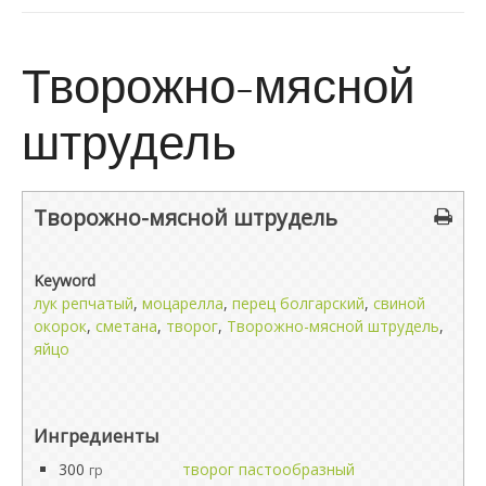
Творожно-мясной
штрудель
Творожно-мясной штрудель
Keyword
лук репчатый
,
моцарелла
,
перец болгарский
,
свиной
окорок
,
сметана
,
творог
,
Творожно-мясной штрудель
,
яйцо
Ингредиенты
300
творог пастообразный
гр