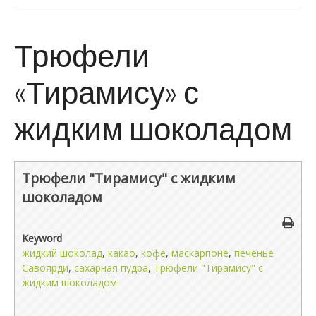
Трюфели
«Тирамису» с
жидким шоколадом
Трюфели "Тирамису" с жидким
шоколадом
Keyword
жидкий шоколад
,
какао
,
кофе
,
маскарпоне
,
печенье
Савоярди
,
сахарная пудра
,
Трюфели "Тирамису" с
жидким шоколадом