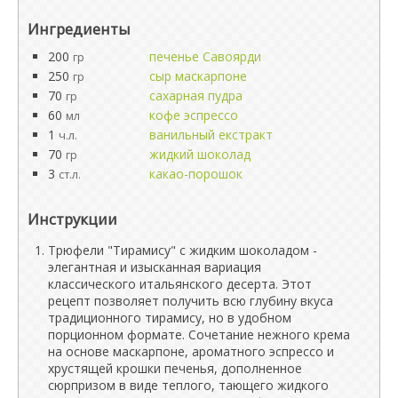
Ингредиенты
200
печенье Савоярди
гр
250
сыр маскарпоне
гр
70
сахарная пудра
гр
60
кофе эспрессо
мл
1
ванильный екстракт
ч.л.
70
жидкий шоколад
гр
3
какао-порошок
ст.л.
Инструкции
Трюфели "Тирамису" с жидким шоколадом -
элегантная и изысканная вариация
классического итальянского десерта. Этот
рецепт позволяет получить всю глубину вкуса
традиционного тирамису, но в удобном
порционном формате. Сочетание нежного крема
на основе маскарпоне, ароматного эспрессо и
хрустящей крошки печенья, дополненное
сюрпризом в виде теплого, тающего жидкого