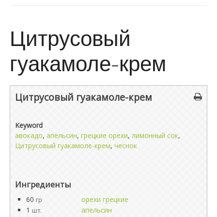
Цитрусовый
гуакамоле-крем
Цитрусовый гуакамоле-крем
Keyword
авокадо
,
апельсин
,
грецкие орехи
,
лимонный сок
,
Цитрусовый гуакамоле-крем
,
чеснок
Ингредиенты
60
орехи грецкие
гр
1
апельсин
шт.