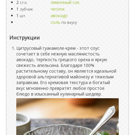
2
лимонный сок
ст.л.
1
чеснок
зубчик
1
авокадо
шт.
соль
по вкусу
Инструкции
Цитрусовый гуакамоле-крем - этот соус
сочетает в себе нежную маслянистость
авокадо, терпкость грецкого ореха и яркую
свежесть апельсина. Благодаря 100%
растительному составу, он является идеальной
здоровой альтернативой майонезу и тяжелым
заправкам. Его кремовая текстура и богатый
вкус мгновенно превратят любое простое
блюдо в изысканный кулинарный шедевр.