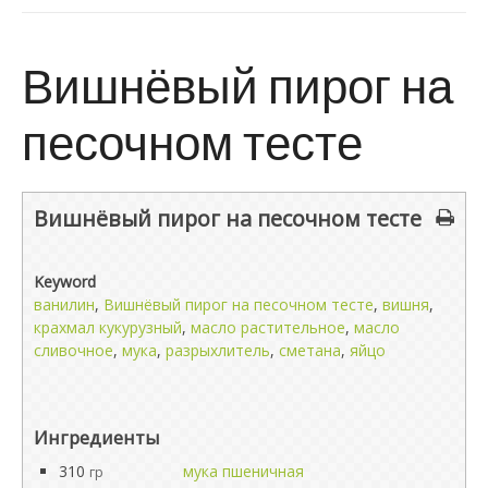
Вишнёвый пирог на
песочном тесте
Вишнёвый пирог на песочном тесте
Keyword
ванилин
,
Вишнёвый пирог на песочном тесте
,
вишня
,
крахмал кукурузный
,
масло растительное
,
масло
сливочное
,
мука
,
разрыхлитель
,
сметана
,
яйцо
Ингредиенты
310
мука пшеничная
гр