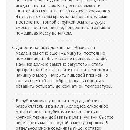
ягода не пустит сок. В отдельной емкости
тщательно смешать 100 гр сахара с крахмалом.
Это нужно, чтобы крахмал не пошел комками.
Постепенно, тонкой струйкой всыпать сухую
смесь в горячую вишню, непрерывно и активно
помешивая массу венчиком.
Довести начинку до кипения. Варить на
медленном огне еще 1–2 минуты, постоянно
помешивая, чтобы масса не пригорела ко дну.
Начинка должна заметно загустеть и стать
прозрачной. Снять сотейник с огня, переложить
начинку в миску, накрыть пищевой плёнкой «в
контакт», чтобы не образовалась корочка и
оставить остывать до комнатной температуры.
В глубокую миску просеять муку, добавить
разрыхлитель и ванилин. Холодное сливочное
масло нарезать кубиками или натереть на
крупной тёрке и добавить к муке. Руками быстро
перетереть масло с мукой в мелкую крошку. В
отдельной миске соединить яйцо, остаток