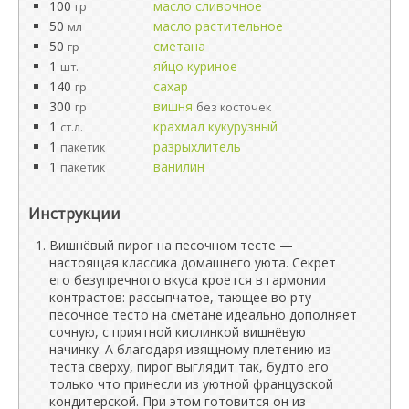
100
масло сливочное
гр
50
масло растительное
мл
50
сметана
гр
1
яйцо куриное
шт.
140
сахар
гр
300
вишня
гр
без косточек
1
крахмал кукурузный
ст.л.
1
разрыхлитель
пакетик
1
ванилин
пакетик
Инструкции
Вишнёвый пирог на песочном тесте —
настоящая классика домашнего уюта. Секрет
его безупречного вкуса кроется в гармонии
контрастов: рассыпчатое, тающее во рту
песочное тесто на сметане идеально дополняет
сочную, с приятной кислинкой вишнёвую
начинку. А благодаря изящному плетению из
теста сверху, пирог выглядит так, будто его
только что принесли из уютной французской
кондитерской. При этом готовится он из