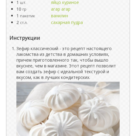
1
яйцо куриное
шт.
10
агар агар
гр
1
ванилин
пакетик
2
сахарная пудра
ст.л.
Инструкции
Зефир классический - это рецепт настоящего
лакомства из детства в домашних условиях,
причем приготовленного так, чтобы вышло
вкуснее, чем в магазине. Этот рецепт позволит
вам создать зефир с идеальной текстурой и
вкусом, как в лучших кондитерских.