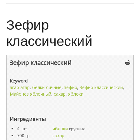
Зефир
классический
Зефир классический
Keyword
агар агар
,
белки яичные
,
зефир
,
Зефир классический
,
Майонез яблочный
,
сахар
,
яблоки
Ингредиенты
4:
яблоки
шт.
крупные
700
сахар
гр