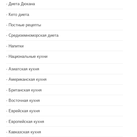
п
Диета Дюкана
и
Кето диета
с
Постные рецепты
Средиземноморская диета
я
Напитки
м
Национальные кухни
Азиатская кухня
Американская кухня
Британская кухня
Восточная кухня
Еврейская кухня
Европейская кухня
Кавказская кухня