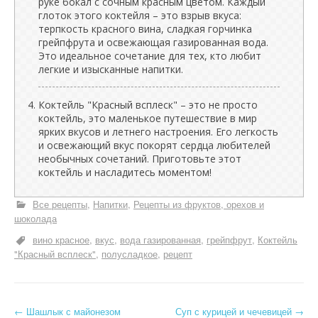
руке бокал с сочным красным цветом. Каждый
глоток этого коктейля – это взрыв вкуса:
терпкость красного вина, сладкая горчинка
грейпфрута и освежающая газированная вода.
Это идеальное сочетание для тех, кто любит
легкие и изысканные напитки.
Коктейль "Красный всплеск" – это не просто
коктейль, это маленькое путешествие в мир
ярких вкусов и летнего настроения. Его легкость
и освежающий вкус покорят сердца любителей
необычных сочетаний. Приготовьте этот
коктейль и насладитесь моментом!
Все рецепты
Напитки
Рецепты из фруктов, орехов и
шоколада
вино красное
вкус
вода газированная
грейпфрут
Коктейль
"Красный всплеск"
полусладкое
рецепт
Н
←
Шашлык с майонезом
Суп с курицей и чечевицей
→