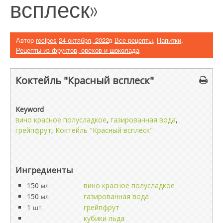
всплеск»
Автор
recipes
24 октября, 2022
в
Все рецепты
,
Напитки
,
Рецепты из фруктов, орехов и шоколада
Коктейль "Красный всплеск"
Keyword
вино красное полусладкое
,
газированная вода
,
грейпфрут
,
Коктейль "Красный всплеск"
Ингредиенты
150
вино красное полусладкое
мл
150
газированная вода
мл
1
грейпфрут
шт.
кубики льда