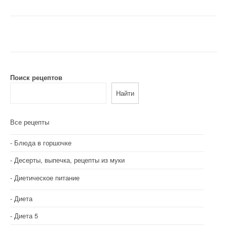
а
в
и
г
Поиск рецептов
а
Найти
ц
и
Все рецепты
я
Блюда в горшочке
п
Десерты, выпечка, рецепты из муки
о
Диетическое питание
з
Диета
а
Диета 5