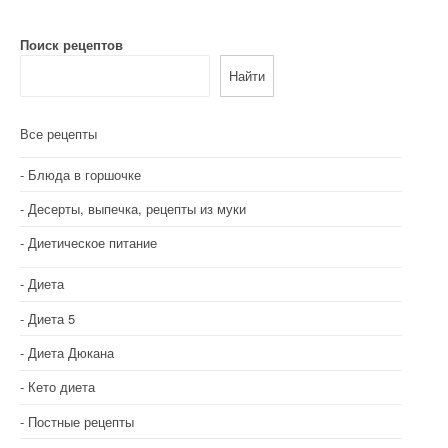
г
Поиск рецептов
а
Найти
ц
и
Все рецепты
я
Блюда в горшочке
п
Десерты, выпечка, рецепты из муки
о
Диетическое питание
з
Диета
а
Диета 5
п
Диета Дюкана
и
Кето диета
с
Постные рецепты