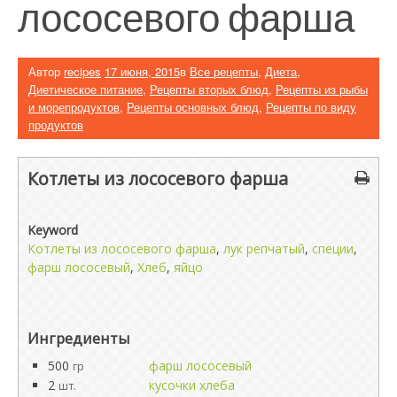
лососевого фарша
Автор
recipes
17 июня, 2015
в
Все рецепты
,
Диета
,
Диетическое питание
,
Рецепты вторых блюд
,
Рецепты из рыбы
и морепродуктов
,
Рецепты основных блюд
,
Рецепты по виду
продуктов
Котлеты из лососевого фарша
Keyword
Котлеты из лососевого фарша
,
лук репчатый
,
специи
,
фарш лососевый
,
Хлеб
,
яйцо
Ингредиенты
500
фарш лососевый
гр
2
кусочки хлеба
шт.