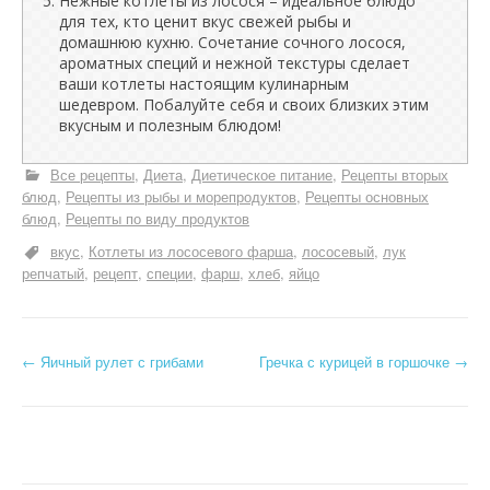
Нежные котлеты из лосося – идеальное блюдо
для тех, кто ценит вкус свежей рыбы и
домашнюю кухню. Сочетание сочного лосося,
ароматных специй и нежной текстуры сделает
ваши котлеты настоящим кулинарным
шедевром. Побалуйте себя и своих близких этим
вкусным и полезным блюдом!
Все рецепты
Диета
Диетическое питание
Рецепты вторых
блюд
Рецепты из рыбы и морепродуктов
Рецепты основных
блюд
Рецепты по виду продуктов
вкус
Котлеты из лососевого фарша
лососевый
лук
репчатый
рецепт
специи
фарш
хлеб
яйцо
Н
←
Яичный рулет с грибами
Гречка с курицей в горшочке
→
а
в
и