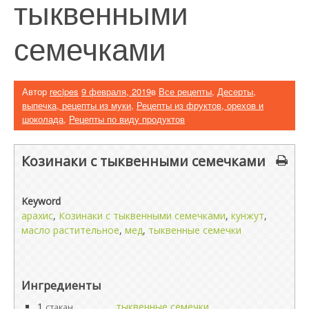
тыквенными
семечками
Автор
recipes
9 февраля, 2019
в
Все рецепты
,
Десерты,
выпечка, рецепты из муки
,
Рецепты из фруктов, орехов и
шоколада
,
Рецепты по виду продуктов
Козинаки с тыквенными семечками
Keyword
арахис
,
Козинаки с тыквенными семечками
,
кунжут
,
масло растительное
,
мед
,
тыквенные семечки
Ингредиенты
1
тыквенные семечки
стакан