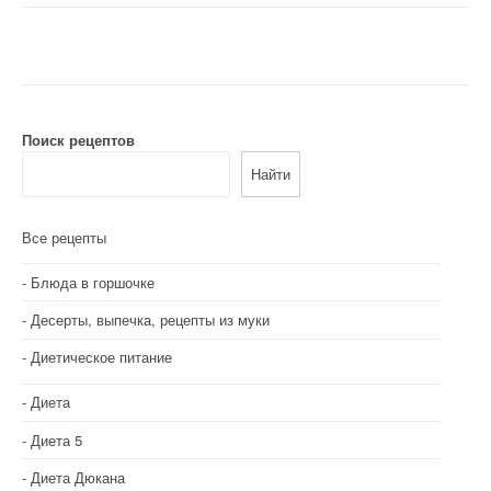
а
в
и
г
Поиск рецептов
а
Найти
ц
и
Все рецепты
я
Блюда в горшочке
п
Десерты, выпечка, рецепты из муки
о
Диетическое питание
з
Диета
а
Диета 5
п
Диета Дюкана