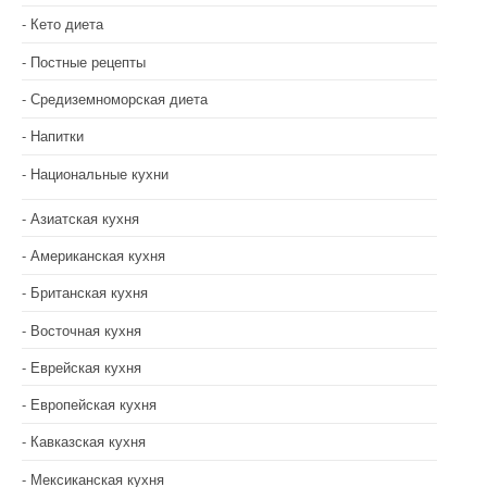
и
Кето диета
с
Постные рецепты
Средиземноморская диета
я
Напитки
м
Национальные кухни
Азиатская кухня
Американская кухня
Британская кухня
Восточная кухня
Еврейская кухня
Европейская кухня
Кавказская кухня
Мексиканская кухня