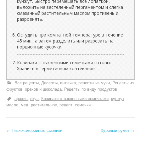
кунжут. Быстро перемешать все лопаткой,
выложить на застеленный пергаментом и слегка
смазанный растительным маслом противень и
разровнять.
Остудить при комнатной температуре в течение
45 мин., а затем разделить или разрезать на
порционные кусочки.
Козинаки с тыквенными семечками готовы.
Хранить в герметичном контейнере.
Все рецепты
Десерты, выпечка, рецепты из муки
Рецепты из
фруктов, орехов и шоколада
Рецепты по виду продуктов
арахис
вкус
Козинаки с тыквенными семечками
кунжут
масло
мед
растительное
рецепт
семечки
Н
←
Низкокалорийные сырники
Куриный рулет
→