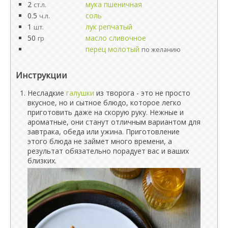
2
мука пшеничная
ст.л.
0.5
соль
ч.л.
1
лук репчатый
шт.
50
масло сливочное
гр
перец молотый
по желанию
Инструкции
Несладкие
галушки
из творога - это не просто
вкусное, но и сытное блюдо, которое легко
приготовить даже на скорую руку. Нежные и
ароматные, они станут отличным вариантом для
завтрака, обеда или ужина. Приготовление
этого блюда не займет много времени, а
результат обязательно порадует вас и ваших
близких.