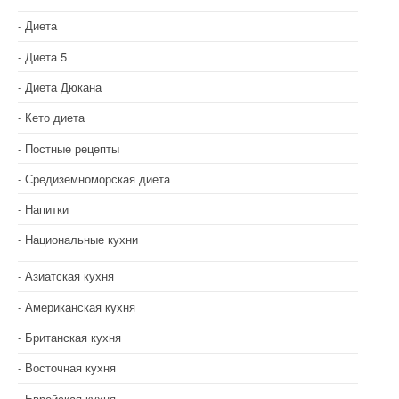
а
Диета
п
Диета 5
и
Диета Дюкана
с
Кето диета
я
Постные рецепты
м
Средиземноморская диета
Напитки
Национальные кухни
Азиатская кухня
Американская кухня
Британская кухня
Восточная кухня
Еврейская кухня