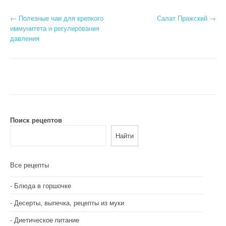
Н
←
Полезные чаи для крепкого
Салат Пражский
→
иммунитета и регулирования
а
давления
в
и
г
а
Поиск рецептов
ц
Найти
и
я
Все рецепты
п
Блюда в горшочке
о
Десерты, выпечка, рецепты из муки
з
Диетическое питание