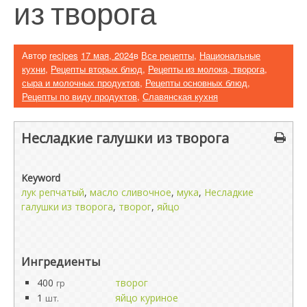
из творога
Автор
recipes
17 мая, 2024
в
Все рецепты
,
Национальные
кухни
,
Рецепты вторых блюд
,
Рецепты из молока, творога,
сыра и молочных продуктов
,
Рецепты основных блюд
,
Рецепты по виду продуктов
,
Славянская кухня
Несладкие галушки из творога
Keyword
лук репчатый
,
масло сливочное
,
мука
,
Несладкие
галушки из творога
,
творог
,
яйцо
Ингредиенты
400
творог
гр
1
яйцо куриное
шт.