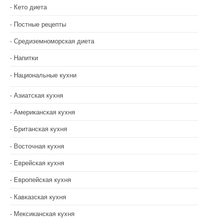
и
Кето диета
с
Постные рецепты
я
Средиземноморская диета
м
Напитки
Национальные кухни
Азиатская кухня
Американская кухня
Британская кухня
Восточная кухня
Еврейская кухня
Европейская кухня
Кавказская кухня
Мексиканская кухня