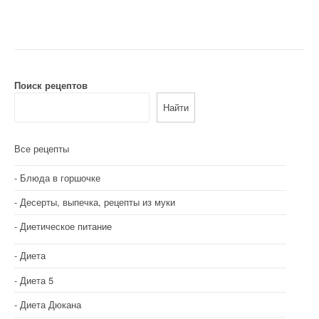
в
и
г
а
Поиск рецептов
Найти
ц
и
Все рецепты
я
Блюда в горшочке
п
Десерты, выпечка, рецепты из муки
о
Диетическое питание
з
Диета
а
Диета 5
п
Диета Дюкана