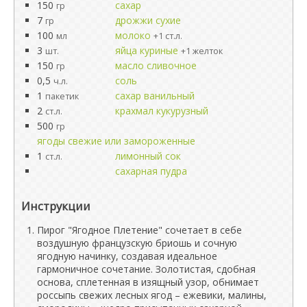
150
сахар
гр
7
дрожжи сухие
гр
100
молоко
мл
+1 ст.л.
3
яйца куриные
шт.
+1 желток
150
масло сливочное
гр
0,5
соль
ч.л.
1
сахар ванильный
пакетик
2
крахмал кукурузный
ст.л.
500
гр
ягоды свежие или замороженные
1
лимонный сок
ст.л.
сахарная пудра
Инструкции
Пирог "Ягодное Плетение" сочетает в себе
воздушную французскую бриошь и сочную
ягодную начинку, создавая идеальное
гармоничное сочетание. Золотистая, сдобная
основа, сплетенная в изящный узор, обнимает
россыпь свежих лесных ягод – ежевики, малины,