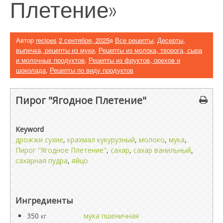
Плетение»
Автор
recipes
2 сентября, 2025
в
Все рецепты
,
Десерты,
выпечка, рецепты из муки
,
Рецепты из молока, творога, сыра
и молочных продуктов
,
Рецепты из фруктов, орехов и
шоколада
,
Рецепты по виду продуктов
Пирог "Ягодное Плетение"
Keyword
дрожжи сухие
,
крахмал кукурузный
,
молоко
,
мука
,
Пирог "Ягодное Плетение"
,
сахар
,
сахар ванильный
,
сахарная пудра
,
яйцо
Ингредиенты
350
мука пшеничная
кг