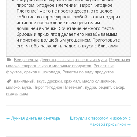
пирогом "Ягодное Плетение"! Пирог "Ягодное
Плетение" – это не просто десерт, это целое
событие, которое украсит любой стол и подарит
истинное наслаждение всем ценителям
домашней выпечки. Сочетание нежного теста
бриошь и ярких ягод делает его незабываемым
и поистине волшебным угощением. Приготовьте
его, чтобы разделить радость вкуса с близкими!
Все рецепты
Десерты, выпечка, рецепты из муки
Рецепты из
молока, творога, сыра и молочных продуктов
Рецепты из
фруктов, орехов и шоколада
Рецепты по виду продуктов
ванильный
вкус
дрожжи
крахмал
масло сливочное
молоко
мука
Пирог "Ягодное Плетение"
пудра
рецепт
сахар
ягоды
яйца
Н
←
Лунная диета на сентябрь
Штрудли с творогом и изюмом с
маковой присыпкой
→
а