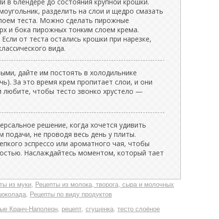
и в блендере до состояния крупной крошки.
моугольник, разделить на слои и щедро смазать
лоем теста. Можно сделать пирожные
рх и бока пирожных тонким слоем крема.
Если от теста остались крошки при нарезке,
классического вида.
ми, дайте им постоять в холодильнике
ь). За это время крем пропитает слои, и они
ли любите, чтобы тесто звонко хрустело —
ерсальное решение, когда хочется удивить
 подачи, не проводя весь день у плиты.
епкого эспрессо или ароматного чая, чтобы
ностью. Наслаждайтесь моментом, который тает
ты из муки
Рецепты из молока, творога, сыра и молочных
шоколада
Рецепты по виду продуктов
ые Кранч-Наполеон
рецепт
сгущенка
тесто слоёное