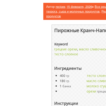
Автор
recipes
15 февраля, 2026
в
Все ре
творога, сыра и молочных продуктов
,
Ре
продуктов
Пирожные Кранч-Нап
Keyword
грецкие орехи
,
масло сливочно
тесто слоёное
Ингредиенты
400
тесто слое
гр
180
масло слив
гр
1
молоко сгу
банка
орехи
грецк
Инструкции