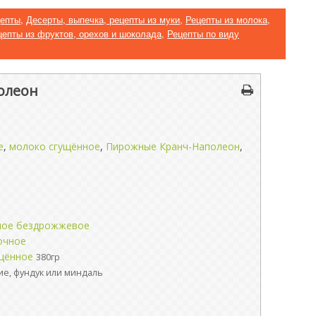
цепты
,
Десерты, выпечка, рецепты из муки
,
Рецепты из молока,
цепты из фруктов, орехов и шоколада
,
Рецепты по виду
олеон
е
,
молоко сгущённое
,
Пирожные Кранч-Наполеон
,
ное бездрожжевое
очное
щённое
380гр
ие, фундук или миндаль