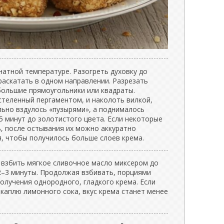
натной температуре. Разогреть духовку до
 раскатать в одном направлении. Разрезать
большие прямоугольники или квадраты.
стеленный пергаментом, и наколоть вилкой,
льно вздулось «пузырями», а поднималось
5 минут до золотистого цвета. Если некоторые
ь, после остывания их можно аккуратно
я, чтобы получилось больше слоев крема.
е взбить мягкое сливочное масло миксером до
–3 минуты. Продолжая взбивать, порциями
получения однородного, гладкого крема. Если
каплю лимонного сока, вкус крема станет менее