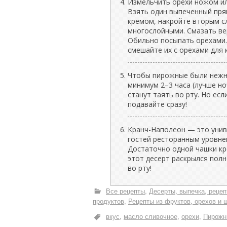
Измельчить орехи ножом ил
Взять один выпеченный пря
кремом, накройте вторым с
многослойными. Смазать ве
Обильно посыпать орехами. 
смешайте их с орехами для 
Чтобы пирожные были нежны
минимум 2–3 часа (лучше ноч
станут таять во рту. Но ес
подавайте сразу!
Кранч-Наполеон — это унив
гостей ресторанным уровнем
Достаточно одной чашки кр
этот десерт раскрылся пол
во рту!
Все рецепты
Десерты, выпечка, рецеп
продуктов
Рецепты из фруктов, орехов и 
вкус
масло сливочное
орехи
Пирожн