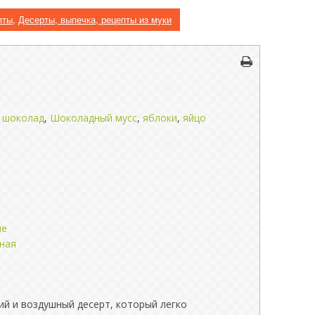
пты
,
Десерты, выпечка, рецепты из муки
,
шоколад
,
Шоколадный мусс
,
яблоки
,
яйцо
ые
рная
кий и воздушный десерт, который легко