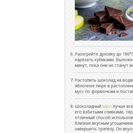
Разогрейте духовку до 180°
нарезать кубиками. Выложит
минут, пока они не станут м
Растопить шоколад на водя
яблочное пюре в растоплен
мусс по формочкам и постав
Шоколадный
мусс
лучше все
его взбитыми сливками, тё
отличный способ использов
близких вкусным угощением
завершить трапезу. Он вкусн