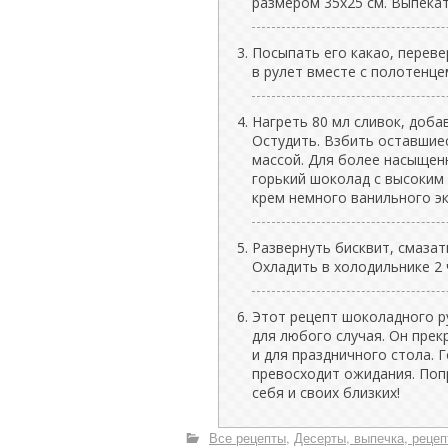
размером 35x25 см. Выпекат
Посыпать его какао, переве
в рулет вместе с полотенце
Нагреть 80 мл сливок, доб
Остудить. Взбить оставшиес
массой. Для более насыщен
горький шоколад с высоким
крем немного ванильного э
Развернуть бисквит, смаза
Охладить в холодильнике 2 
Этот рецепт шоколадного р
для любого случая. Он прек
и для праздничного стола. Г
превосходит ожидания. Поп
себя и своих близких!
Все рецепты
Десерты, выпечка, рецеп