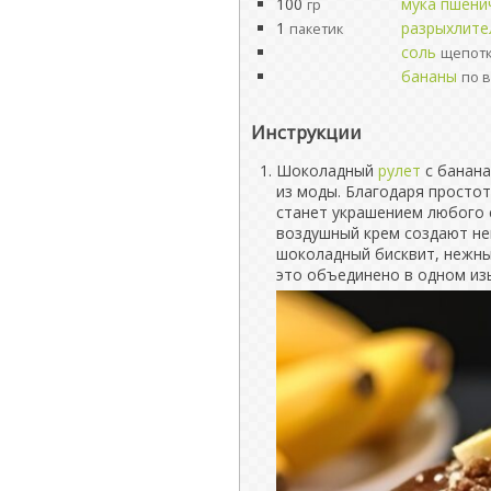
100
мука пшени
гр
1
разрыхлите
пакетик
соль
щепот
бананы
по в
Инструкции
Шоколадный
рулет
с банана
из моды. Благодаря простот
станет украшением любого 
воздушный крем создают не
шоколадный бисквит, нежны
это объединено в одном из