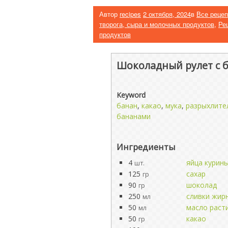
Автор
recipes
2 октября, 2024
в
Все реце
творога, сыра и молочных продуктов
,
Ре
продуктов
Шоколадный рулет с 
Keyword
банан
,
какао
,
мука
,
разрыхлите
бананами
Ингредиенты
4
яйца курин
шт.
125
сахар
гр
90
шоколад
гр
250
сливки жир
мл
50
масло раст
мл
50
какао
гр