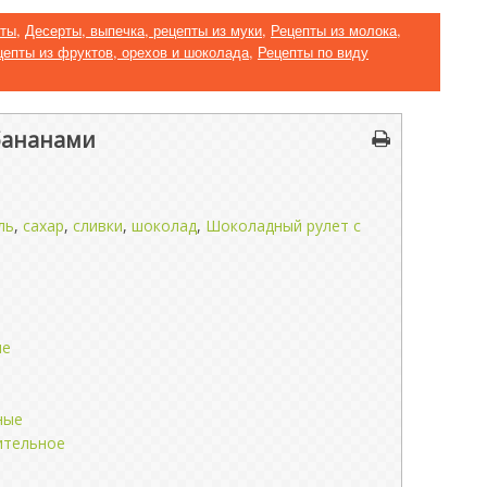
пты
,
Десерты, выпечка, рецепты из муки
,
Рецепты из молока,
цепты из фруктов, орехов и шоколада
,
Рецепты по виду
бананами
ль
,
сахар
,
сливки
,
шоколад
,
Шоколадный рулет с
ые
ные
ительное