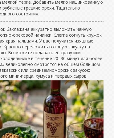
на мелкой терке. Добавить мелко нашинкованную
и рубленые грецкие орехи. Тщательно
одного состояния.
жок баклажана аккуратно выложить чайную
ожно-ореховой начинки. Слегка согнуть кружок
ая края пальцами. У вас получатся изящные
и. Красиво переложить готовую закуску на
до. Вы можете подавать её сразу или
 холодильнике в течение 20–30 минут для более
ки» великолепно смотрятся на общем большом
авказских или средиземноморских закусок:
ого мини-перца, хумуса и твердых сыров.