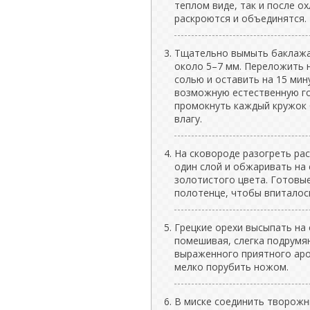
теплом виде, так и после о
раскроются и объединятся.
Тщательно вымыть баклажа
около 5–7 мм. Переложить н
солью и оставить на 15 мин
возможную естественную го
промокнуть каждый кружок
влагу.
На сковороде разогреть ра
один слой и обжаривать на 
золотистого цвета. Готовы
полотенце, чтобы впиталос
Грецкие орехи высыпать на
помешивая, слегка подрумян
выраженного приятного аром
мелко порубить ножом.
В миске соединить творожн