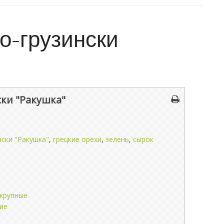
о-грузински
ки "Ракушка"
ски "Ракушка"
,
грецкие орехи
,
зелень
,
сырок
крупные
кие