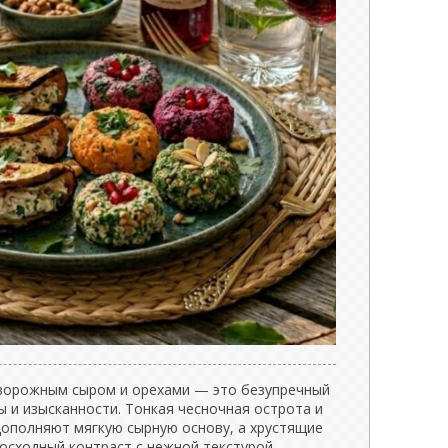
творожным сыром и орехами — это безупречный
 и изысканности. Тонкая чесночная острота и
дополняют мягкую сырную основу, а хрустящие
восходный контраст с нежной текстурой