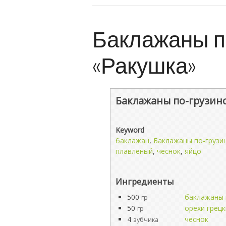
Баклажаны п
«Ракушка»
Баклажаны по-грузинс
Keyword
баклажан
,
Баклажаны по-грузин
плавленый
,
чеснок
,
яйцо
Ингредиенты
500
баклажаны 
гр
50
орехи грец
гр
4
чеснок
зубчика