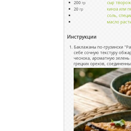
200
сыр творо
гр
20
кинза или 
гр
соль, специ
масло раст
Инструкции
Баклажаны по-грузински "Ра
себе сочную текстуру обжа
чеснока, ароматную зелень 
грецких орехов, соединенн