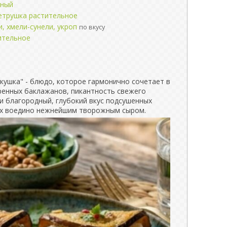
жный
петрушка растительное
и, хмели-сунели, укроп
по вкусу
ительное
кушка" - блюдо, которое гармонично сочетает в
ренных баклажанов, пикантность свежего
и благородный, глубокий вкус подсушенных
ых воедино нежнейшим творожным сыром.