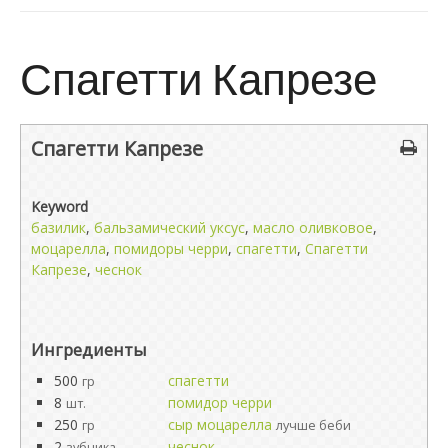
Спагетти Капрезе
Спагетти Капрезе
Keyword
базилик
,
бальзамический уксус
,
масло оливковое
,
моцарелла
,
помидоры черри
,
спагетти
,
Спагетти
Капрезе
,
чеснок
Ингредиенты
500
спагетти
гр
8
помидор черри
шт.
250
сыр моцарелла
гр
лучше беби
2
чеснок
зубчика