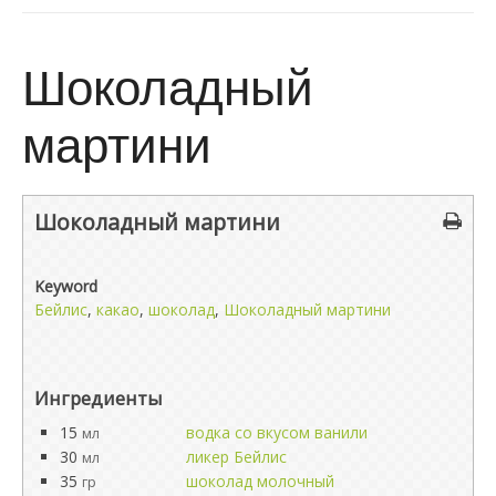
Шоколадный
мартини
Шоколадный мартини
Keyword
Бейлис
,
какао
,
шоколад
,
Шоколадный мартини
Ингредиенты
15
водка со вкусом ванили
мл
30
ликер Бейлис
мл
35
шоколад молочный
гр