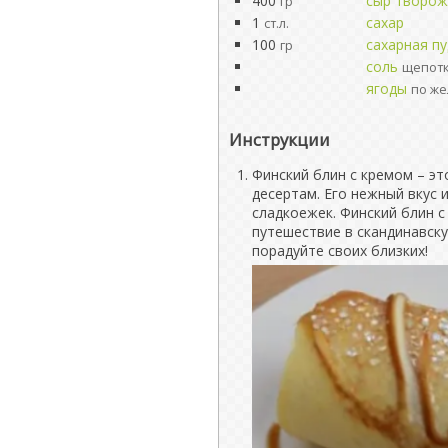
400
сыр творо
гр
1
сахар
ст.л.
100
сахарная п
гр
соль
щепот
ягоды
по ж
Инструкции
Финский блин с кремом – э
десертам. Его нежный вкус 
сладкоежек. Финский блин с
путешествие в скандинавску
порадуйте своих близких!