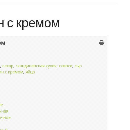
н с кремом
ом
,
сахар
,
скандинавская кухня
,
сливки
,
сыр
ин с кремом
,
яйцо
ые
чная
очное