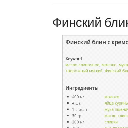
Финский бли
Финский блин с крем
Keyword
масло сливочное
,
молоко
,
мука
творожный мягкий
,
Финский бл
Ингредиенты
400
молоко
мл
4
яйца курин
шт.
1
мука пшени
стакан
30
масло слив
гр
200
сливки
мл