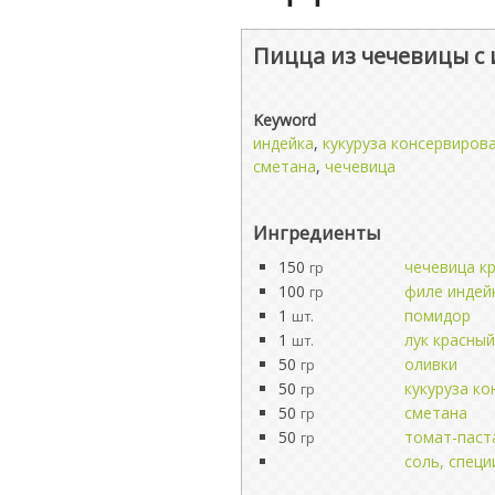
Пицца из чечевицы с
Keyword
индейка
,
кукуруза консервиров
сметана
,
чечевица
Ингредиенты
150
чечевица к
гр
100
филе индей
гр
1
помидор
шт.
1
лук красный
шт.
50
оливки
гр
50
кукуруза к
гр
50
сметана
гр
50
томат-паст
гр
соль, специ