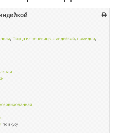
 индейкой
анная
,
Пицца из чечевицы с индейкой
,
помидор
,
расная
ки
онсервированная
а
и
по вкусу