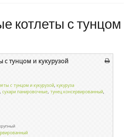
е котлеты с тунцом
 с тунцом и кукурузой
еты с тунцом и кукурузой
,
кукуруза
,
сухари панировочные
,
тунец консервированный
,
крупный
ервированный