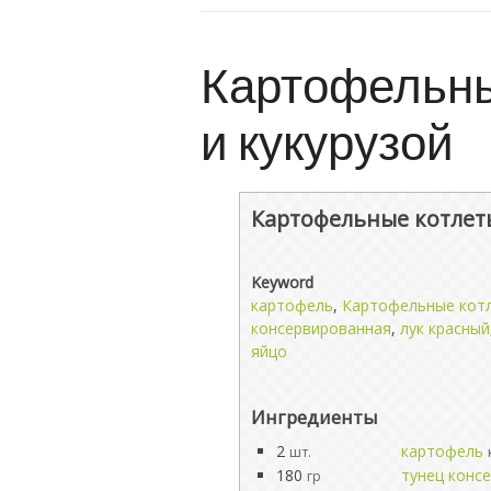
Картофельны
и кукурузой
Картофельные котлеты
Keyword
картофель
,
Картофельные котл
консервированная
,
лук красный
яйцо
Ингредиенты
2
картофель
шт.
180
тунец конс
гр