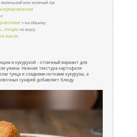
маленький или зелёный лук
онсервированная
ое
ировочные
+ на обвалку
ь, специи
по вкусу
ое масло
цом и кукурузой - отличный вариант для
или ужина. Нежная текстура картофеля
сом тунца и сладкими нотками кукурузы, а
ровочных сухарей добавляет блюду