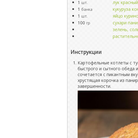
1
лук красный
шт.
1
кукуруза к
банка
1
яйцо курин
шт.
100
сухари пан
гр
зелень, сол
растительн
Инструкции
Картофельные котлеты с тун
быстрого и сытного обеда 
сочетается с пикантным вку
хрустящая корочка из пани
завершенности.