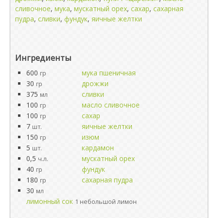
сливочное
,
мука
,
мускатный орех
,
сахар
,
сахарная
пудра
,
сливки
,
фундук
,
яичные желтки
Ингредиенты
600
мука пшеничная
гр
30
дрожжи
гр
375
сливки
мл
100
масло сливочное
гр
100
сахар
гр
7
яичные желтки
шт.
150
изюм
гр
5
кардамон
шт.
0,5
мускатный орех
ч.л.
40
фундук
гр
180
сахарная пудра
гр
30
мл
лимонный сок
1 небольшой лимон