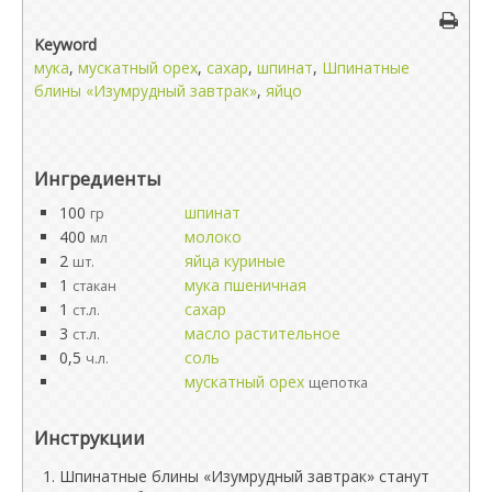
Keyword
мука
,
мускатный орех
,
сахар
,
шпинат
,
Шпинатные
блины «Изумрудный завтрак»
,
яйцо
Ингредиенты
100
шпинат
гр
400
молоко
мл
2
яйца куриные
шт.
1
мука пшеничная
стакан
1
сахар
ст.л.
3
масло растительное
ст.л.
0,5
соль
ч.л.
мускатный орех
щепотка
Инструкции
Шпинатные блины «Изумрудный завтрак» станут