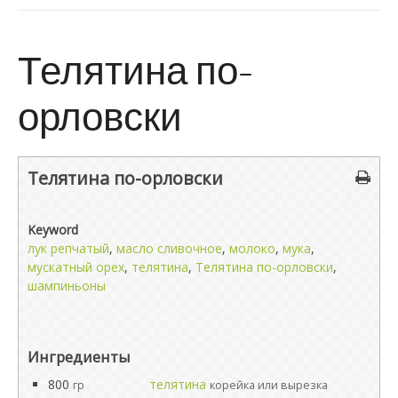
Телятина по-
орловски
Телятина по-орловски
Keyword
лук репчатый
,
масло сливочное
,
молоко
,
мука
,
мускатный орех
,
телятина
,
Телятина по-орловски
,
шампиньоны
Ингредиенты
800
телятина
гр
корейка или вырезка