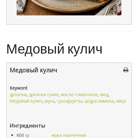
Медовый кулич
Медовый кулич
Keyword
дрожжи
,
дрожжи сухие
,
масло сливочное
,
мед
,
Медовый кулич
,
мука
,
сухофрукты
,
цедра лимона
,
яйцо
Ингредиенты
600
мука пшеничная
гр