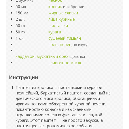
2
чеснок
зубчика
50
коньяк
мл
или бренди
150
жирные сливки
мл
2
яйца куриные
шт.
50
фисташки
гр
50
курага
гр
1
сушеный тимьян
с.л.
соль, перец
по вкусу
кардамон, мускатный орех
щепотка
сливочное масло
Инструкции
Паштет из кролика с фисташками и курагой -
нежнейший, бархатистый паштет, созданный из
диетического мяса кролика, обогащенный
яркими нотками обжаренной куриной печени,
пикантностью коньяка и изысканными
вкраплениями соленых фисташек и сладкой
кураги. Этот паштет — не просто закуска, а
настоящее гастрономическое событие,