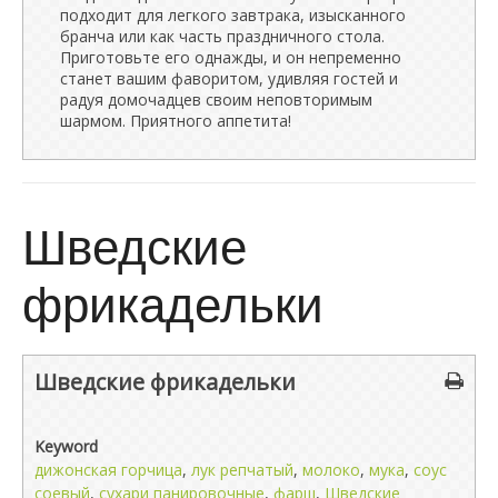
подходит для легкого завтрака, изысканного
бранча или как часть праздничного стола.
Приготовьте его однажды, и он непременно
станет вашим фаворитом, удивляя гостей и
радуя домочадцев своим неповторимым
шармом. Приятного аппетита!
Шведские
фрикадельки
Шведские фрикадельки
Keyword
дижонская горчица
,
лук репчатый
,
молоко
,
мука
,
соус
соевый
,
сухари панировочные
,
фарш
,
Шведские