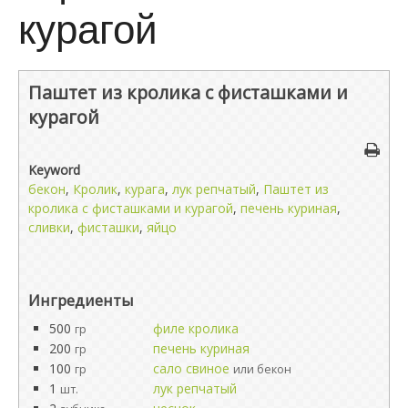
курагой
Паштет из кролика с фисташками и
курагой
Keyword
бекон
,
Кролик
,
курага
,
лук репчатый
,
Паштет из
кролика с фисташками и курагой
,
печень куриная
,
сливки
,
фисташки
,
яйцо
Ингредиенты
500
филе кролика
гр
200
печень куриная
гр
100
сало свиное
гр
или бекон
1
лук репчатый
шт.