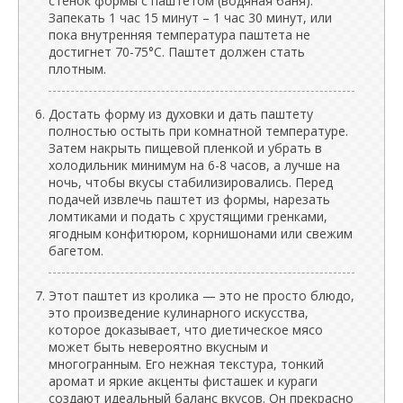
стенок формы с паштетом (водяная баня).
Запекать 1 час 15 минут – 1 час 30 минут, или
пока внутренняя температура паштета не
достигнет 70-75°C. Паштет должен стать
плотным.
Достать форму из духовки и дать паштету
полностью остыть при комнатной температуре.
Затем накрыть пищевой пленкой и убрать в
холодильник минимум на 6-8 часов, а лучше на
ночь, чтобы вкусы стабилизировались. Перед
подачей извлечь паштет из формы, нарезать
ломтиками и подать с хрустящими гренками,
ягодным конфитюром, корнишонами или свежим
багетом.
Этот паштет из кролика — это не просто блюдо,
это произведение кулинарного искусства,
которое доказывает, что диетическое мясо
может быть невероятно вкусным и
многогранным. Его нежная текстура, тонкий
аромат и яркие акценты фисташек и кураги
создают идеальный баланс вкусов. Он прекрасно