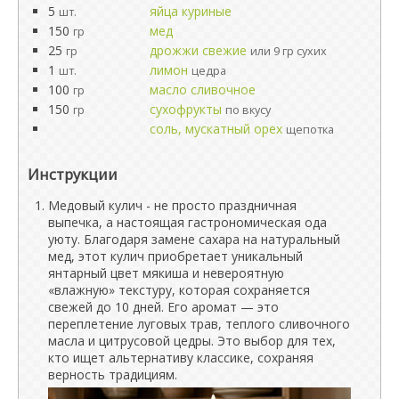
5
яйца куриные
шт.
150
мед
гр
25
дрожжи свежие
гр
или 9 гр сухих
1
лимон
шт.
цедра
100
масло сливочное
гр
150
сухофрукты
гр
по вкусу
соль, мускатный орех
щепотка
Инструкции
Медовый кулич - не просто праздничная
выпечка, а настоящая гастрономическая ода
уюту. Благодаря замене сахара на натуральный
мед, этот кулич приобретает уникальный
янтарный цвет мякиша и невероятную
«влажную» текстуру, которая сохраняется
свежей до 10 дней. Его аромат — это
переплетение луговых трав, теплого сливочного
масла и цитрусовой цедры. Это выбор для тех,
кто ищет альтернативу классике, сохраняя
верность традициям.