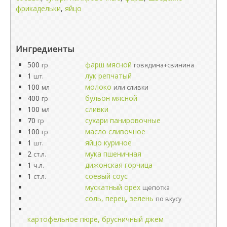
фрикадельки
,
яйцо
Ингредиенты
500
фарш мясной
гр
говядина+свинина
1
лук репчатый
шт.
100
молоко
мл
или сливки
400
бульон мясной
гр
100
сливки
мл
70
сухари панировочные
гр
100
масло сливочное
гр
1
яйцо куриное
шт.
2
мука пшеничная
ст.л.
1
дижонская горчица
ч.л.
1
соевый соус
ст.л.
мускатный орех
щепотка
соль, перец, зелень
по вкусу
картофельное пюре, брусничный джем