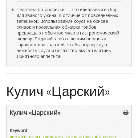
Телятина по-орловски — это идеальный выбор
для званого ужина. В отличие от повседневных
запеканок, использование соуса на основе
сливок и правильная обжарка грибов
превращают обычное мясо в гастрономический
шедевр. Подавайте его с легким овощным
гарниром или спаржей, чтобы подчеркнуть
нежность соуса и богатство вкуса телятины.
Приятного аппетита!
Кулич «Царский»
Кулич «Царский»
Keyword
дрожжи
,
изюм
,
кардамон
,
Кулич «Царский»
,
масло