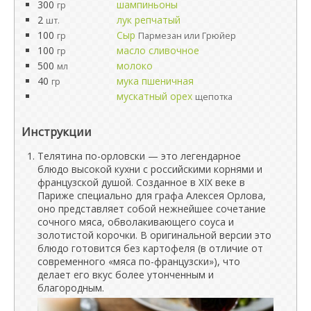
300
шампиньоны
гр
2
лук репчатый
шт.
100
Сыр
гр
Пармезан или Грюйер
100
масло сливочное
гр
500
молоко
мл
40
мука пшеничная
гр
мускатный орех
щепотка
Инструкции
Телятина по-орловски — это легендарное
блюдо высокой кухни с российскими корнями и
французской душой. Созданное в XIX веке в
Париже специально для графа Алексея Орлова,
оно представляет собой нежнейшее сочетание
сочного мяса, обволакивающего соуса и
золотистой корочки. В оригинальной версии это
блюдо готовится без картофеля (в отличие от
современного «мяса по-французски»), что
делает его вкус более утонченным и
благородным.