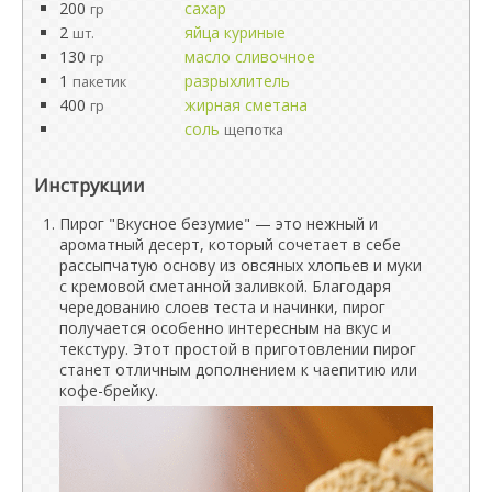
200
сахар
гр
2
яйца куриные
шт.
130
масло сливочное
гр
1
разрыхлитель
пакетик
400
жирная сметана
гр
соль
щепотка
Инструкции
Пирог "Вкусное безумие" — это нежный и
ароматный десерт, который сочетает в себе
рассыпчатую основу из овсяных хлопьев и муки
с кремовой сметанной заливкой. Благодаря
чередованию слоев теста и начинки, пирог
получается особенно интересным на вкус и
текстуру. Этот простой в приготовлении пирог
станет отличным дополнением к чаепитию или
кофе-брейку.