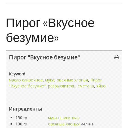
Пирог «Вкусное
безумие»
Пирог "Вкусное безумие"
Keyword
масло сливочное
,
мука
,
овсяные хлопья
,
Пирог
"Вкусное безумие"
,
разрыхлитель
,
сметана
,
яйцо
Ингредиенты
150
мука пшеничная
гр
100
овсяные хлопья
гр
мелкие