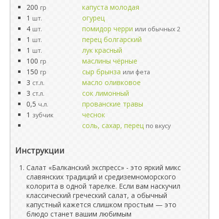
200
капуста молодая
гр
1
огурец
шт.
4
помидор черри
шт.
или обычных 2
1
перец болгарский
шт.
1
лук красный
шт.
100
маслины чёрные
гр
150
сыр брынза
гр
или фета
3
масло оливковое
ст.л.
3
сок лимонный
ст.л.
0,5
прованские травы
ч.л.
1
чеснок
зубчик
соль, сахар, перец
по вкусу
Инструкции
Салат «Балканский экспресс» - это яркий микс
славянских традиций и средиземноморского
колорита в одной тарелке. Если вам наскучил
классический греческий салат, а обычный
капустный кажется слишком простым — это
блюдо станет вашим любимым