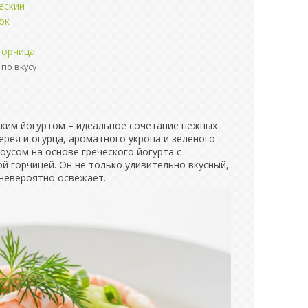
еский
ок
й
горчица
по вкусу
ским йогуртом – идеальное сочетание нежных
ерея и огурца, ароматного укропа и зеленого
соусом на основе греческого йогурта с
й горчицей. Он не только удивительно вкусный,
 невероятно освежает.