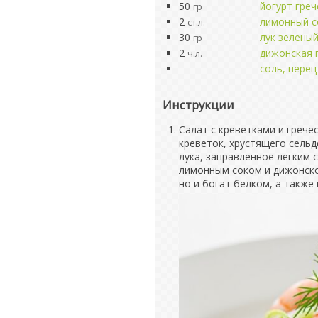
50
йогурт греч
гр
2
лимонный с
ст.л.
30
лук зелены
гр
2
дижонская 
ч.л.
соль, перец
Инструкции
Салат с креветками и грече
креветок, хрустящего сельд
лука, заправленное легким 
лимонным соком и дижонско
но и богат белком, а также