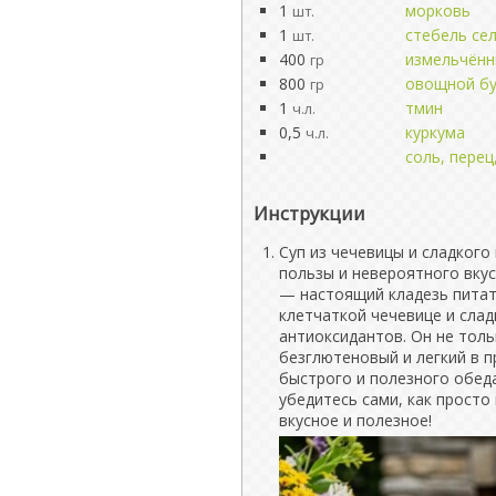
1
морковь
шт.
1
стебель се
шт.
400
измельчён
гр
800
овощной б
гр
1
тмин
ч.л.
0,5
куркума
ч.л.
соль, перец
Инструкции
Суп из чечевицы и сладког
пользы и невероятного вкус
— настоящий кладезь питат
клетчаткой чечевице и сла
антиоксидантов. Он не тольк
безглютеновый и легкий в п
быстрого и полезного обеда
убедитесь сами, как прост
вкусное и полезное!