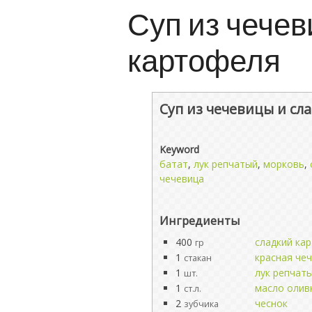
Суп из чечев
картофеля
Суп из чечевицы и сл
Keyword
батат
,
лук репчатый
,
морковь
,
чечевица
Ингредиенты
400
сладкий ка
гр
1
красная че
стакан
1
лук репчат
шт.
1
масло олив
ст.л.
2
чеснок
зубчика