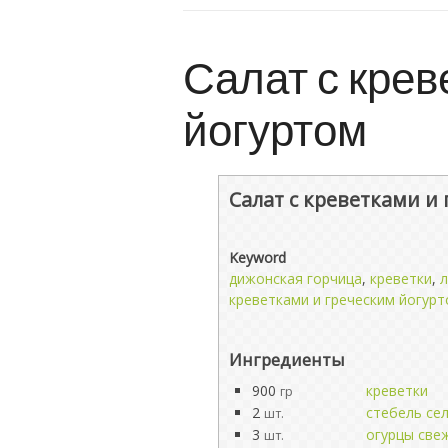
Салат с крев
йогуртом
Салат с креветками и
Keyword
дижонская горчица
,
креветки
,
л
креветками и греческим йогур
Ингредиенты
900
креветки
гр
2
стебель се
шт.
3
огурцы све
шт.