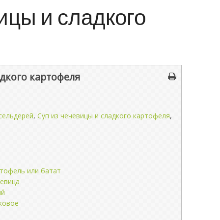
ицы и сладкого
адкого картофеля
сельдерей
,
Суп из чечевицы и сладкого картофеля
,
ртофель или батат
чевица
ый
ковое