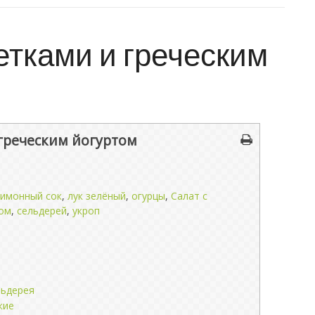
етками и греческим
 греческим йогуртом
имонный сок
,
лук зелёный
,
огурцы
,
Салат с
том
,
сельдерей
,
укроп
льдерея
жие